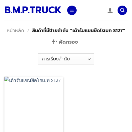
Skip
B.M.P.TRUCK
to
content
หน้าหลัก
/
สินค้าที่มีป้ายกำกับ “เต้ารับแขนยึดโรเบท S127”
คัดกรอง