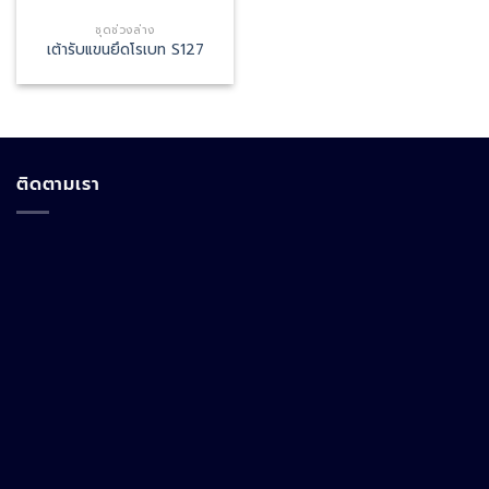
ชุดช่วงล่าง
เต้ารับแขนยึดโรเบท S127
ติดตามเรา