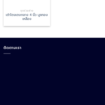
ชุดช่วงล่าง
เต้าโตงเตงกลาง 4 นิ้ว บูชทอง
เหลือง
ติดตามเรา