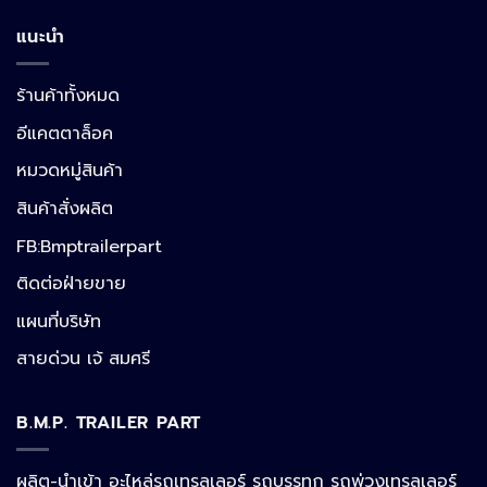
แนะนำ
ร้านค้าทั้งหมด
อีแคตตาล็อค
หมวดหมู่สินค้า
สินค้าสั่งผลิต
FB:Bmptrailerpart
Line
ติดต่อฝ่ายขาย
แผนที่บริษัท
Facebook Messenger
สายด่วน เจ้ สมศรี
B.M.P. TRAILER PART
Phone
ผลิต-นำเข้า อะไหล่รถเทรลเลอร์ รถบรรทุก รถพ่วงเทรลเลอร์