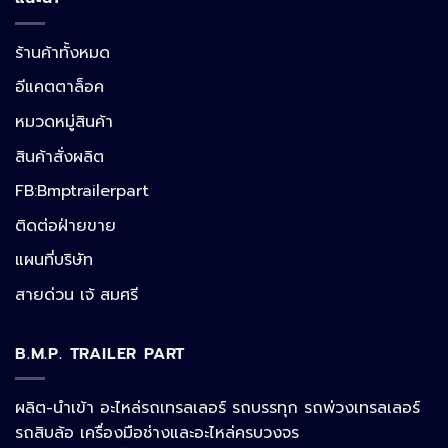
ร้านค้าทั้งหมด
อีแคตตาล็อค
หมวดหมู่สินค้า
สินค้าสั่งผลิต
FB:Bmptrailerpart
Line
ติดต่อฝ่ายขาย
แผนที่บริษัท
Facebook Messenger
สายด่วน เจ้ สมศรี
B.M.P. TRAILER PART
Phone
ผลิต-นำเข้า อะไหล่รถเทรลเลอร์ รถบรรทุก รถพ่วงเทรลเลอร์
รถสิบล้อ เครื่องมือช่างและอะไหล่ครบวงจร
Google Map