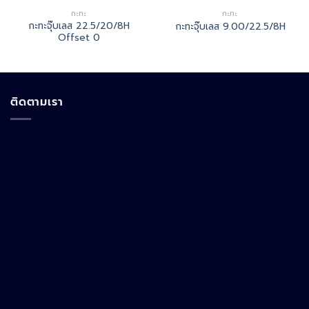
กะทะ
กะทะ
กะทะจุ๊บเลส 22.5/20/8H
กะทะจุ๊บเลส 9.00/22.5/8H
Offset 0
ติดตามเรา