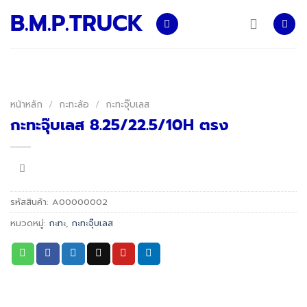
Skip
B.M.P.TRUCK
to
content
หน้าหลัก
/
กะทะล้อ
/
กะทะจุ๊บเลส
กะทะจุ๊บเลส 8.25/22.5/10H ตรง
รหัสสินค้า:
A00000002
หมวดหมู่:
กะทะ
,
กะทะจุ๊บเลส