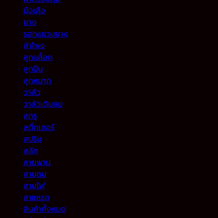
มือเสือ
ยาง
รอกแขวนยาง
ลำโพง
ลูกบล็อค
ลูกปืน
ลูกหมาก
วาล์ว
วาล์วเติมลม
สกรู
สติ๊กเกอร์
สปริง
สลัก
สายพาน
สายลม
สายไฟ
สาแหรก
สินค้าทั้งหมด