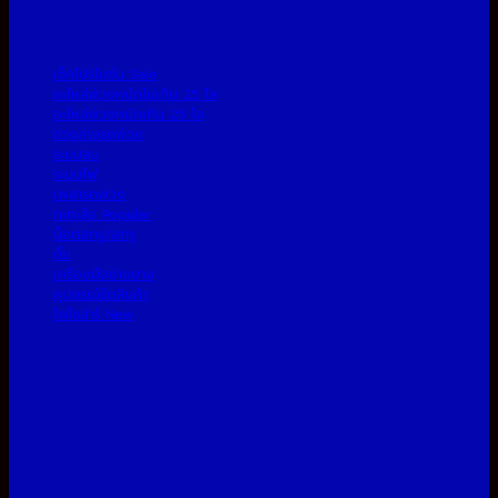
เช็คโปรโมชั่น
อะไหล่พ่วงหนักไม่เกิน 25 โล
อะไหล่พ่วงหนักเกิน 25 โล
ช่วงล่างรถพ่วง
ระบบลม
ระบบไฟ
เพลารถพ่วง
กะทะล้อ
น็อตสกรู/สกรู
ดั้ม
เครื่องมือช่างยาง
อุปกรณ์รัดสินค้า
ไฟโซล่าร์