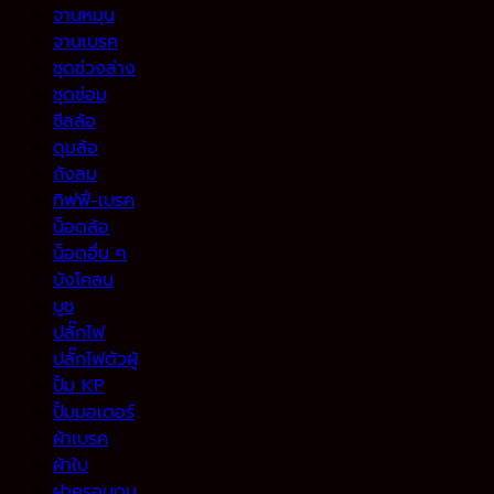
จานหมุน
จานเบรค
ชุดช่วงล่าง
ชุดซ่อม
ซีลล้อ
ดุมล้อ
ถังลม
ทิฟฟี่-เบรค
น็อตล้อ
น็อตอื่น ๆ
บังโคลน
บูช
ปลั๊กไฟ
ปลั๊กไฟตัวผู้
ปั้ม KP
ปั้มมอเตอร์
ผ้าเบรค
ผ้าใบ
ฝาครอบดุม