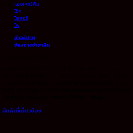
แองเคอร์พิน
โช๊ค
โรเลอร์
ไฟ
คำอธิบาย
ช่องทางชำระเงิน
ครอปเปอร์ 3/4 (สีเงิน)
ช่องทางชำระเงิน บริษัท ควอลิตี้ อิมปอร์ต จำกัด ธนาคาร กสิกร
ไทย : 760-2-37696-0 --- ชำระแล้วแจ้งรายละเอียด 1. หลักฐาน
การโอนเงิน/ชำระเงิน 2. ภาพสลิป หรือ รูปหน้าจอโอนเงิน 3. ส่ง
ไลน์ Line:@bmp-qt 4. แจ้งชื่อที่อยู่พร้อมเลขที่ประจำตัวเสียภาษี
หรือแสดงบัตรประชาชน พร้อมเบอร์มือถือ - ขอบคุณค่ะ
สินค้าที่เกี่ยวข้อง