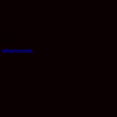
ชุดซ่อม
สลักแขนลากพนัส