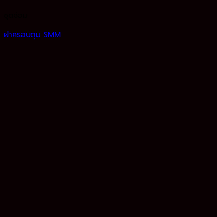
ชุดซ่อม
ฝาครอบดุม SMM