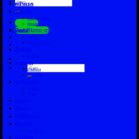
ค้นหา:
หน้าแรก
กะทะล้อ
กระบอกยกดั้ม
Facebook
กระบอกลม
Line:@bmp-qt
ข้อต่อ
ขาค้ำยัน
ขาปรับแกนเบรค
คิ้วกะทะ
คิงพิน
จานลาก
ค้นหา:
จานหมุน
จานเบรค
ชุดช่วงล่าง
ชุดซ่อม
ซีลล้อ
ดุมล้อ
ถังลม
ทิฟฟี่-เบรค
น็อตล้อ
น็อตอื่น ๆ
บังโคลน