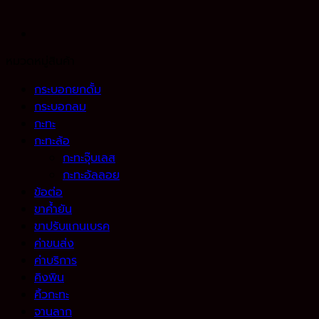
หมวดหมู่สินค้า
กระบอกยกดั้ม
กระบอกลม
กะทะ
กะทะล้อ
กะทะจุ๊บเลส
กะทะอัลลอย
ข้อต่อ
ขาค้ำยัน
ขาปรับแกนเบรค
ค่าขนส่ง
ค่าบริการ
คิงพิน
คิ้วกะทะ
จานลาก