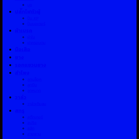
บูช
ปลั๊กไฟตัวผู้
ปั้ม KP
ปั้มมอเตอร์
ผ้าเบรค
ผ้าใบ
ฝาครอบดุม
มือเสือ
ยาง
รอกแขวนยาง
ลำโพง
ลูกบล็อค
ลูกปืน
ลูกหมาก
วาล์ว
วาล์วเติมลม
สกรู
สติ๊กเกอร์
สปริง
สลัก
สายพาน