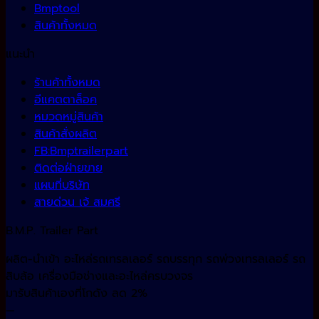
Bmptool
สินค้าทั้งหมด
แนะนำ
ร้านค้าทั้งหมด
อีแคตตาล็อค
หมวดหมู่สินค้า
สินค้าสั่งผลิต
FB:Bmptrailerpart
ติดต่อฝ่ายขาย
แผนที่บริษัท
สายด่วน เจ้ สมศรี
B.M.P. Trailer Part
ผลิต-นำเข้า อะไหล่รถเทรลเลอร์ รถบรรทุก รถพ่วงเทรลเลอร์ รถ
สิบล้อ เครื่องมือช่างและอะไหล่ครบวงจร
มารับสินค้าเองที่โกดัง ลด 2%
—