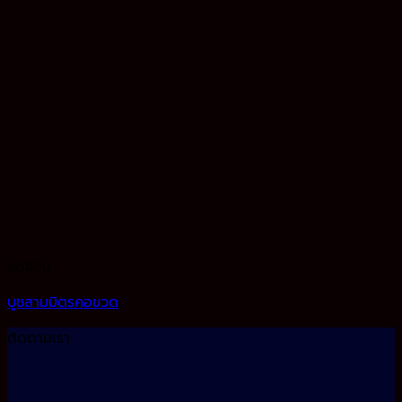
ชุดซ่อม
บูชสามมิตรคอขวด
ติดตามเรา