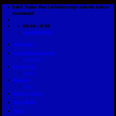
Skip
B.M.P. Trailer Part | อะไหล่รถบรรทุก รถสิบล้อ รถพ่วง
to
รถเทรลเลอร์
content
08:00 - 17:30
+66818541580
เกี่ยวกับเรา
หมวดหมู่สินค้าแบ่งกลุ่ม
หมวดหมู่สินค้า
โปรประจำวัน
รีวิวสินค้า
ติดต่อเรา
โอนเงิน
Made To Order
วิธีการสั่งซื้อ
ร้านค้า