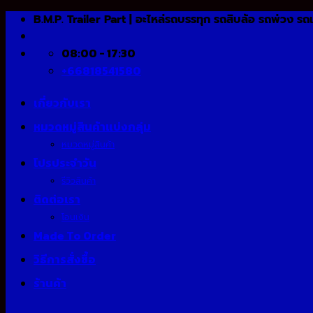
Skip
B.M.P. Trailer Part | อะไหล่รถบรรทุก รถสิบล้อ รถพ่วง รถ
to
content
08:00 - 17:30
+66818541580
เกี่ยวกับเรา
หมวดหมู่สินค้าแบ่งกลุ่ม
หมวดหมู่สินค้า
โปรประจำวัน
รีวิวสินค้า
ติดต่อเรา
โอนเงิน
Made To Order
วิธีการสั่งซื้อ
ร้านค้า