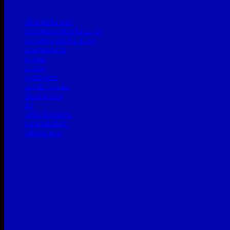
เช็คโปรโมชั่น
อะไหล่พ่วงหนักไม่เกิน 25 โล
อะไหล่พ่วงหนักเกิน 25 โล
ช่วงล่างรถพ่วง
ระบบลม
ระบบไฟ
เพลารถพ่วง
กะทะล้อ
น็อตสกรู/สกรู
ดั้ม
เครื่องมือช่างยาง
อุปกรณ์รัดสินค้า
ไฟโซล่าร์