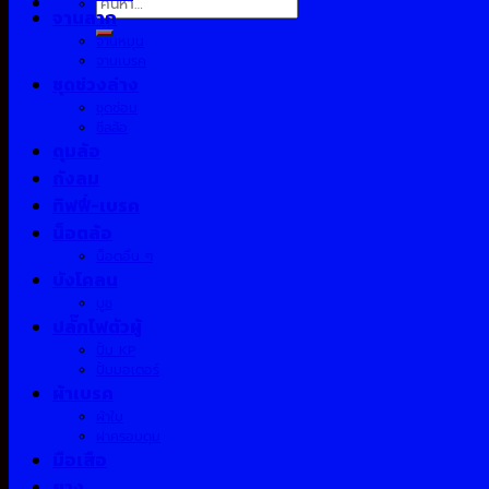
จานลาก
จานหมุน
จานเบรค
ชุดช่วงล่าง
ชุดซ่อม
ซีลล้อ
ดุมล้อ
ถังลม
ทิฟฟี่-เบรค
น็อตล้อ
น็อตอื่น ๆ
บังโคลน
บูช
ปลั๊กไฟตัวผู้
ปั้ม KP
ปั้มมอเตอร์
ผ้าเบรค
ผ้าใบ
ฝาครอบดุม
มือเสือ
ยาง