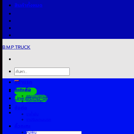
สินค้าทั้งหมด
B.M.P.TRUCK
ค้นหา:
หน้าแรก
กะทะล้อ
Facebook
กระบอกยกดั้ม
Line:@bmp-qt
กระบอกลม
ข้อต่อ
ขาค้ำยัน
ขาปรับแกนเบรค
คิ้วกะทะ
คิงพิน
ค้นหา: