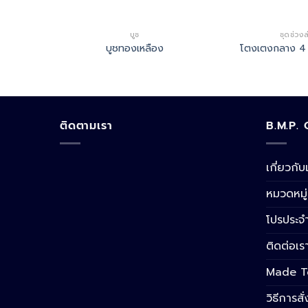
บูช
ชุดช่วงล
นิ้ว
บูชทองเหลือง
โตงเตงกลาง 4 นิ
ติดตามเรา
B.M.P.
เกี่ยวกับ
หมวดหมู่
โปรประจำ
ติดต่อเร
Made T
วิธีการสั่