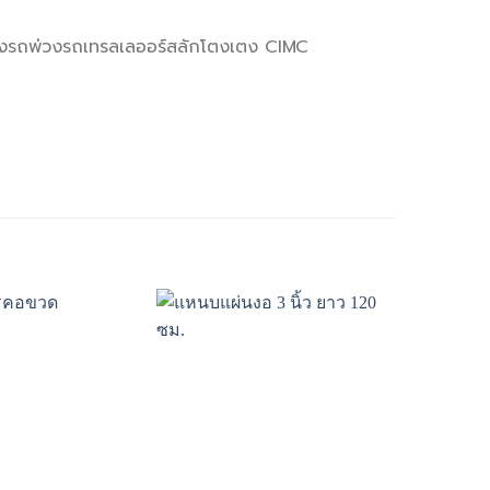
่างรถพ่วงรถเทรลเลออร์สลักโตงเตง CIMC