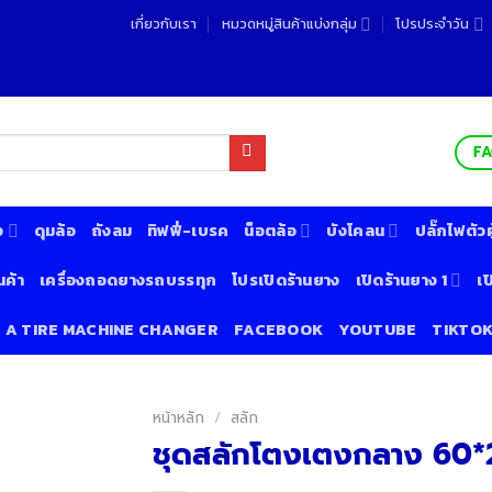
เกี่ยวกับเรา
หมวดหมู่สินค้าแบ่งกลุ่ม
โปรประจำวัน
F
ง
ดุมล้อ
ถังลม
ทิฟฟี่-เบรค
น็อตล้อ
บังโคลน
ปลั๊กไฟตัวผู
นค้า
เครื่องถอดยางรถบรรทุก
โปรเปิดร้านยาง
เปิดร้านยาง 1
เป
& A TIRE MACHINE CHANGER
FACEBOOK
YOUTUBE
TIKTO
หน้าหลัก
/
สลัก
ชุดสลักโตงเตงกลาง 60*