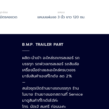
ชุดซ่อม
แหนบ
Line
มมิตรคอขวด
แหนบแผ่นงอ 3 นิ้ว ยาว 120 ซม.
Facebook Messenger
B.M.P. TRAILER PART
Phone
ผลิต-นำเข้า อะไหล่รถเทรลเลอร์ รถ
บรรทุก รถพ่วงเทรลเลอร์ รถสิบล้อ
เครื่องมือช่างและอะไหล่ครบวงจร
Google Map
มารับสินค้าเองที่โกดัง ลด 2%
—
สนใจชุดเปิดร้านยางรถบรรทุก ร้าน
อีเมล
โมบาย ร้านยางนอกสถานที่ Service
มาดูสินค้าที่โกดังได้ค่ะ
โทร. นัดเจ้ สมศรี ก่อนนะคะ