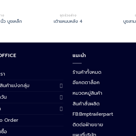
่าง
ชุดช่วงล่าง
้ว บูชเหล็ก
เต้าแหนบหลัง 4
บูชสา
 OFFICE
แนะนำ
ร้านค้าทั้งหมด
เรา
อีแคตตาล็อค
สินค้าแบ่งกลุ่ม
หมวดหมู่สินค้า
วัน
สินค้าสั่งผลิต
า
FB:Bmptrailerpart
o Order
ติดต่อฝ่ายขาย
งซื้อ
แผนที่บริษัท