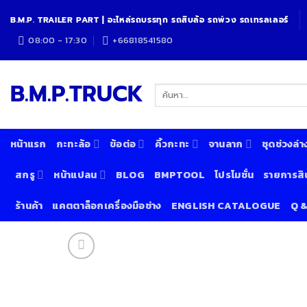
Skip
B.M.P. TRAILER PART | อะไหล่รถบรรทุก รถสิบล้อ รถพ่วง รถเทรลเลอร์
to
content
08:00 - 17:30
+66818541580
B.M.P.TRUCK
ค้นหา:
หน้าแรก
กะทะล้อ
ข้อต่อ
คิ้วกะทะ
จานลาก
ชุดช่วงล่า
สกรู
หน้าแปลน
BLOG
BMPTOOL
โปรโมชั่น
รายการสิ
ร้านค้า
แคตตาล็อกเครื่องมือช่าง
ENGLISH CATALOGUE
Q 