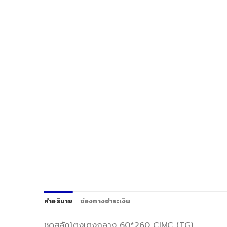
คำอธิบาย
ช่องทางชำระเงิน
ชุดสลักโตงเตงกลาง 60*260 CIMC (TG)