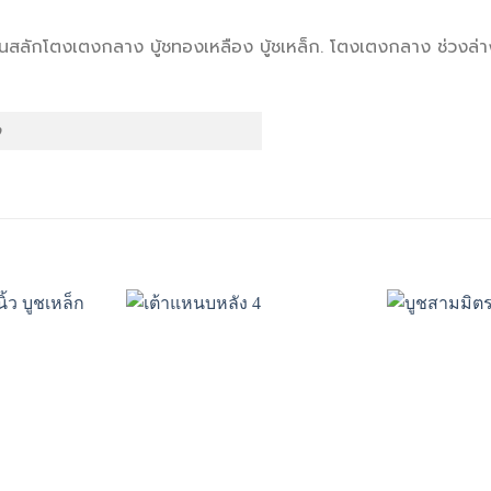
สลักโตงเตงกลาง บู้ชทองเหลือง บู้ชเหล็ก. โตงเตงกลาง ช่วงล
ง