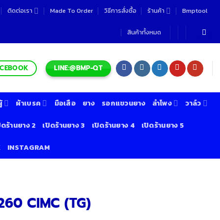
ติดต่อเรา
Made To Order
วิธีการสั่งซื้อ
ร้านค้า
Bmptool
สินค้าทั้งหมด
LINE:@BMP-QT
ACEBOOK
้
ผ้าเบรค
มือเสือ
ยาง
รอกแขวนยาง
ลำโพง
วาล์ว
ิดร้านยาง 2
เปิดร้านยาง 3
เปิดร้านยาง 4
เปิดร้านยาง 5
K
INSTAGRAM
260 CIMC (TG)