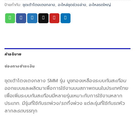
ป้ายกำกับ:
ชุดเต้าโตงเตงกลาง
,
อะไหล่ชุดช่วงล่าง
,
อะไหลรถใหญ่
คำอธิบาย
ช่องทางชำระเงิน
ชุดเต้าโตงเตงกลาง SMM รุ่น บูชทองเหลือง
ระบบกันสะเทือน
ออกแบบและผลิตมาเพื่อการใช้งานบนสภาพถนนในประเทศไทย
เพื่อเพิ่ม
ระบบกันสะเทือน
มีหลายรุ่นเหมาะกับการใช้งานหลาก
ประเภท. มีรุ่นที่ใช้กับ
รถ
พ่วง/
รถ
กึ่งพ่วง แต่ละรุ่นที่ใช้กับ
รถ
หัว
ลากละ
รถ
บรรทุก