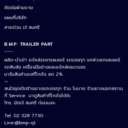
Line
ติดต่อฝ่ายขาย
แผนที่บริษัท
Facebook Messenger
สายด่วน เจ้ สมศรี
B.M.P. TRAILER PART
Phone
ผลิต-นำเข้า อะไหล่รถเทรลเลอร์ รถบรรทุก รถพ่วงเทรลเลอร์
รถสิบล้อ เครื่องมือช่างและอะไหล่ครบวงจร
Google Map
มารับสินค้าเองที่โกดัง ลด 2%
—
สนใจชุดเปิดร้านยางรถบรรทุก ร้าน โมบาย ร้านยางนอกสถาน
อีเมล
ที่ Service มาดูสินค้าที่โกดังได้ค่ะ
โทร. นัดเจ้ สมศรี ก่อนนะคะ
Tel. 02 328 7730
ลิงก์ปรับแต่ง
Line:@bmp-qt