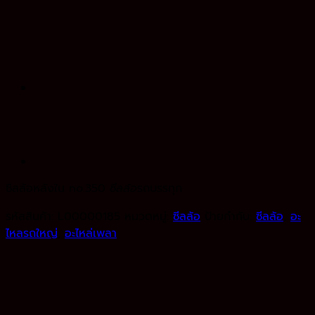
ซีลล้อหลังใน no.350
ซีลล้อ
รถบรรทุก
รหัสสินค้า:
L00000185
หมวดหมู่:
ซีลล้อ
ป้ายกำกับ:
ซีลล้อ
,
อะ
ไหลรถใหญ่
,
อะไหล่เพลา