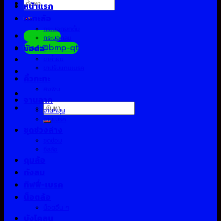
ค้นหา:
หน้าแรก
กะทะล้อ
กระบอกยกดั้ม
Facebook
กระบอกลม
Line:@bmp-qt
ข้อต่อ
ขาค้ำยัน
ขาปรับแกนเบรค
คิ้วกะทะ
คิงพิน
จานลาก
ค้นหา:
จานหมุน
จานเบรค
ชุดช่วงล่าง
ชุดซ่อม
ซีลล้อ
ดุมล้อ
ถังลม
ทิฟฟี่-เบรค
น็อตล้อ
น็อตอื่น ๆ
บังโคลน