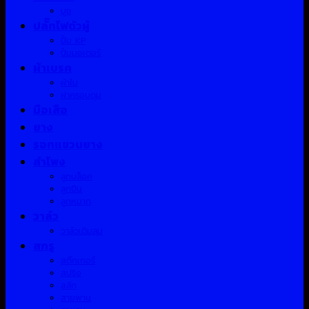
บูช
ปลั๊กไฟตัวผู้
ปั้ม KP
ปั้มมอเตอร์
ผ้าเบรค
ผ้าใบ
ฝาครอบดุม
มือเสือ
ยาง
รอกแขวนยาง
ลำโพง
ลูกบล็อค
ลูกปืน
ลูกหมาก
วาล์ว
วาล์วเติมลม
สกรู
สติ๊กเกอร์
สปริง
สลัก
สายพาน