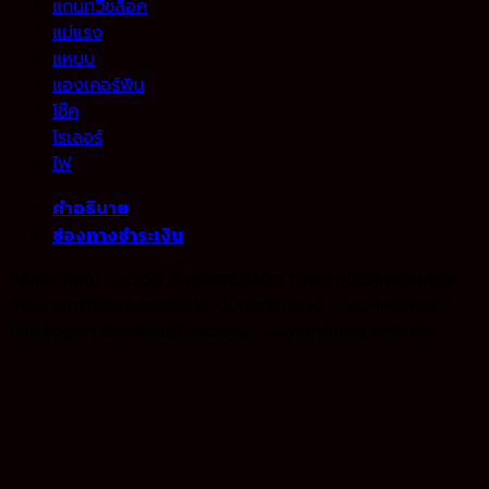
แกนทวิชล็อค
แม่แรง
แหนบ
แองเคอร์พิน
โช๊ค
โรเลอร์
ไฟ
คำอธิบาย
ช่องทางชำระเงิน
ซีลล้อหลังใน no.350
ซีลล้อ
รถบรรทุก ทางเราเป็นผู้ผลิตและจัด
จำหน่ายครอบคลุมรถบรรทุกญี่ปุ่นทุกแบรนด์ เป็นอะไหล่ตรงรุ่น
ซีลหลังนอก ซีลหลังในฝาครอบดุม อะไหล่ทดแทน รถสิบล้อ