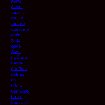
คิงพิน
คิ้วกะทะ
จานลาก
จานหมุน
จานเบรค
ชุดช่วงล่าง
ชุดซ่อม
ซีลล้อ
ดุมล้อ
ถังลม
ทิฟฟี่-เบรค
น็อตล้อ
น็อตอื่น ๆ
บังโคลน
บูช
ปลั๊กไฟ
ปลั๊กไฟตัวผู้
ปั้ม KP
ปั้มมอเตอร์