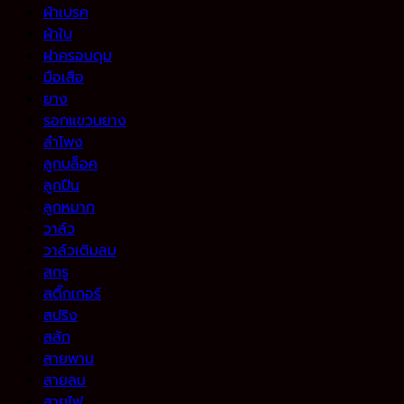
ผ้าเบรค
ผ้าใบ
ฝาครอบดุม
มือเสือ
ยาง
รอกแขวนยาง
ลำโพง
ลูกบล็อค
ลูกปืน
ลูกหมาก
วาล์ว
วาล์วเติมลม
สกรู
สติ๊กเกอร์
สปริง
สลัก
สายพาน
สายลม
สายไฟ