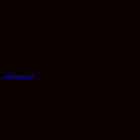
วาล์ว
วาล์วปลดเบรค