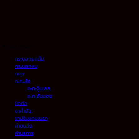
หมวดหมู่สินค้า
กระบอกยกดั้ม
กระบอกลม
กะทะ
กะทะล้อ
กะทะจุ๊บเลส
กะทะอัลลอย
ข้อต่อ
ขาค้ำยัน
ขาปรับแกนเบรค
ค่าขนส่ง
ค่าบริการ