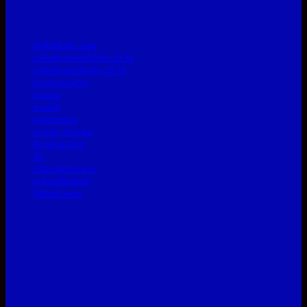
เช็คโปรโมชั่น
อะไหล่พ่วงหนักไม่เกิน 25 โล
อะไหล่พ่วงหนักเกิน 25 โล
ช่วงล่างรถพ่วง
ระบบลม
ระบบไฟ
เพลารถพ่วง
กะทะล้อ
น็อตสกรู/สกรู
ดั้ม
เครื่องมือช่างยาง
อุปกรณ์รัดสินค้า
ไฟโซล่าร์