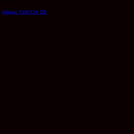
หม้อลม
หม้อลม T24/T24 DD