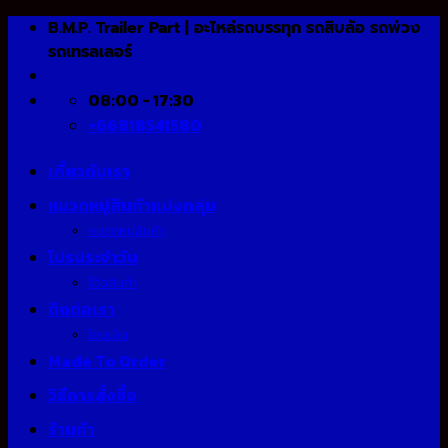
Skip
B.M.P. Trailer Part | อะไหล่รถบรรทุก รถสิบล้อ รถพ่วง
to
รถเทรลเลอร์
content
08:00 - 17:30
+66818541580
เกี่ยวกับเรา
หมวดหมู่สินค้าแบ่งกลุ่ม
หมวดหมู่สินค้า
โปรประจำวัน
รีวิวสินค้า
ติดต่อเรา
โอนเงิน
Made To Order
วิธีการสั่งซื้อ
ร้านค้า