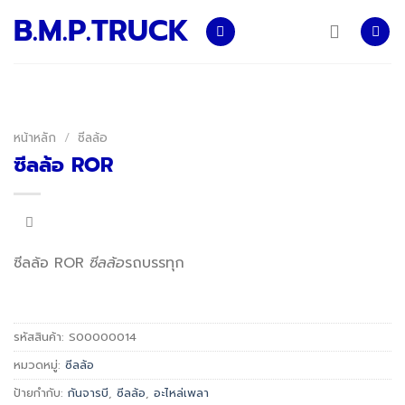
Skip
B.M.P.TRUCK
to
content
หน้าหลัก
/
ซีลล้อ
ซีลล้อ ROR
ซีลล้อ ROR
ซีลล้อ
รถบรรทุก
รหัสสินค้า:
S00000014
หมวดหมู่:
ซีลล้อ
ป้ายกำกับ:
กันจารบี
,
ซีลล้อ
,
อะไหล่เพลา