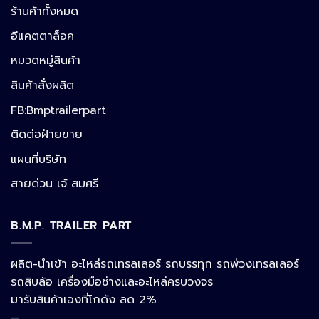
ร้านค้าทั้งหมด
อีแคตตาล็อค
หมวดหมู่สินค้า
สินค้าสั่งผลิต
FB:Bmptrailerpart
Line
ติดต่อฝ่ายขาย
แผนที่บริษัท
Facebook Messenger
สายด่วน เจ้ สมศรี
B.M.P. TRAILER PART
Phone
ผลิต-นำเข้า อะไหล่รถเทรลเลอร์ รถบรรทุก รถพ่วงเทรลเลอร์
รถสิบล้อ เครื่องมือช่างและอะไหล่ครบวงจร
Google Map
มารับสินค้าเองที่โกดัง ลด 2%
—