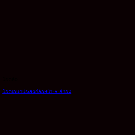
น็อตล้อ
น็อตเอนกประสงค์ล้อหน้า-R สีทอง