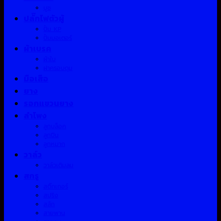
บูช
ปลั๊กไฟตัวผู้
ปั้ม KP
ปั้มมอเตอร์
ผ้าเบรค
ผ้าใบ
ฝาครอบดุม
มือเสือ
ยาง
รอกแขวนยาง
ลำโพง
ลูกบล็อค
ลูกปืน
ลูกหมาก
วาล์ว
วาล์วเติมลม
สกรู
สติ๊กเกอร์
สปริง
สลัก
สายพาน