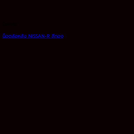
น็อตล้อ
น็อตล้อหลัง NISSAN-R สีทอง