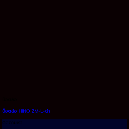
น็อตล้อ
น็อตล้อ HINO ZM-L-ดำ
ติดตามเรา