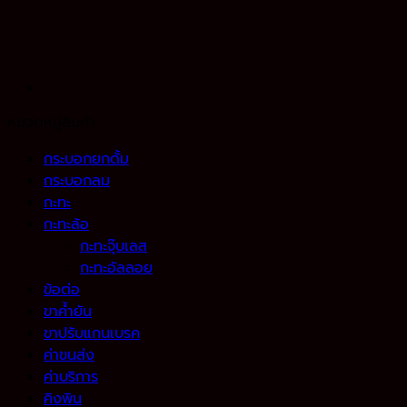
หมวดหมู่สินค้า
กระบอกยกดั้ม
กระบอกลม
กะทะ
กะทะล้อ
กะทะจุ๊บเลส
กะทะอัลลอย
ข้อต่อ
ขาค้ำยัน
ขาปรับแกนเบรค
ค่าขนส่ง
ค่าบริการ
คิงพิน