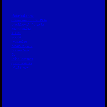
เช็คโปรโมชั่น
อะไหล่พ่วงหนักไม่เกิน 25 โล
อะไหล่พ่วงหนักเกิน 25 โล
ช่วงล่างรถพ่วง
ระบบลม
ระบบไฟ
เพลารถพ่วง
กะทะล้อ
น็อตสกรู/สกรู
ดั้ม
เครื่องมือช่างยาง
อุปกรณ์รัดสินค้า
ไฟโซล่าร์