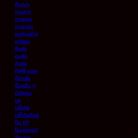
คิ้วกะทะ
จานลาก
จานหมุน
จานเบรค
ชุดช่วงล่าง
ชุดซ่อม
ซีลล้อ
ดุมล้อ
ถังลม
ทิฟฟี่-เบรค
น็อตล้อ
น็อตอื่น ๆ
บังโคลน
บูช
ปลั๊กไฟ
ปลั๊กไฟตัวผู้
ปั้ม KP
ปั้มมอเตอร์
ผ้าเบรค