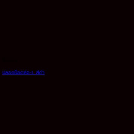
น็อตล้อ
ปลอกน็อตล้อ-L สีดำ