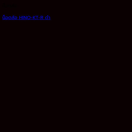
น็อตล้อ
น็อตล้อ HINO-KT-R ดำ