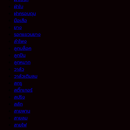
ผ้าใบ
ฝาครอบดุม
มือเสือ
ยาง
รอกแขวนยาง
ลำโพง
ลูกบล็อค
ลูกปืน
ลูกหมาก
วาล์ว
วาล์วเติมลม
สกรู
สติ๊กเกอร์
สปริง
สลัก
สายพาน
สายลม
สายไฟ