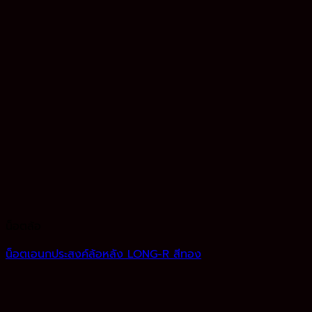
น็อตล้อ
น็อตเอนกประสงค์ล้อหลัง LONG-R สีทอง