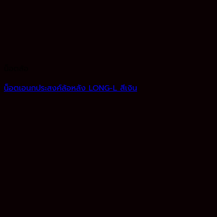
น็อตล้อ
น็อตเอนกประสงค์ล้อหลัง LONG-L สีเงิน