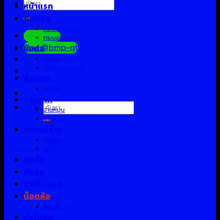
ค้นหา:
หน้าแรก
กะทะล้อ
กระบอกยกดั้ม
Facebook
กระบอกลม
Line:@bmp-qt
ข้อต่อ
ขาค้ำยัน
ขาปรับแกนเบรค
คิ้วกะทะ
คิงพิน
จานลาก
ค้นหา:
จานหมุน
จานเบรค
ชุดช่วงล่าง
ชุดซ่อม
ซีลล้อ
ดุมล้อ
ถังลม
ทิฟฟี่-เบรค
น็อตล้อ
น็อตอื่น ๆ
บังโคลน