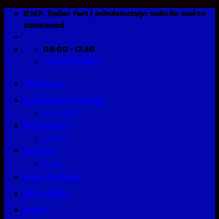
Skip
B.M.P. Trailer Part | อะไหล่รถบรรทุก รถสิบล้อ รถพ่วง
to
รถเทรลเลอร์
content
08:00 - 17:30
+66818541580
เกี่ยวกับเรา
หมวดหมู่สินค้าแบ่งกลุ่ม
หมวดหมู่สินค้า
โปรประจำวัน
รีวิวสินค้า
ติดต่อเรา
โอนเงิน
Made To Order
วิธีการสั่งซื้อ
ร้านค้า