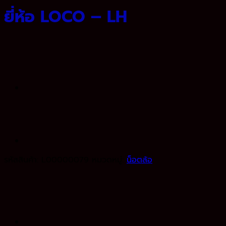
ยี่ห้อ LOCO – LH
รหัสสินค้า:
L00000079
หมวดหมู่:
น็อตล้อ