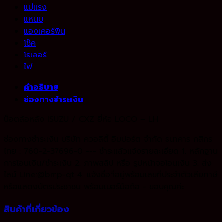
แม่แรง
แหนบ
แองเคอร์พิน
โช๊ค
โรเลอร์
ไฟ
คำอธิบาย
ช่องทางชำระเงิน
น็อตล้อหลัง ISUZU / CXZ ยี่ห้อ LOCO – LH
ช่องทางชำระเงิน บริษัท ควอลิตี้ อิมปอร์ต จำกัด ธนาคาร กสิกร
ไทย : 760-2-37696-0 --- ชำระแล้วแจ้งรายละเอียด 1. หลักฐาน
การโอนเงิน/ชำระเงิน 2. ภาพสลิป หรือ รูปหน้าจอโอนเงิน 3. ส่ง
ไลน์ Line:@bmp-qt 4. แจ้งชื่อที่อยู่พร้อมเลขที่ประจำตัวเสียภาษี
หรือแสดงบัตรประชาชน พร้อมเบอร์มือถือ - ขอบคุณค่ะ
สินค้าที่เกี่ยวข้อง