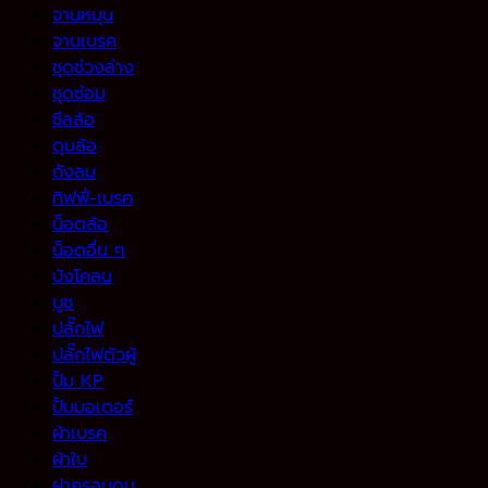
จานหมุน
จานเบรค
ชุดช่วงล่าง
ชุดซ่อม
ซีลล้อ
ดุมล้อ
ถังลม
ทิฟฟี่-เบรค
น็อตล้อ
น็อตอื่น ๆ
บังโคลน
บูช
ปลั๊กไฟ
ปลั๊กไฟตัวผู้
ปั้ม KP
ปั้มมอเตอร์
ผ้าเบรค
ผ้าใบ
ฝาครอบดุม