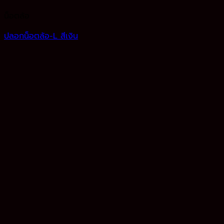
น็อตล้อ
ปลอกน็อตล้อ-L สีเงิน