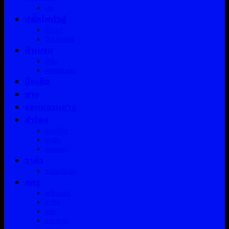
บูช
ปลั๊กไฟตัวผู้
ปั้ม KP
ปั้มมอเตอร์
ผ้าเบรค
ผ้าใบ
ฝาครอบดุม
มือเสือ
ยาง
รอกแขวนยาง
ลำโพง
ลูกบล็อค
ลูกปืน
ลูกหมาก
วาล์ว
วาล์วเติมลม
สกรู
สติ๊กเกอร์
สปริง
สลัก
สายพาน