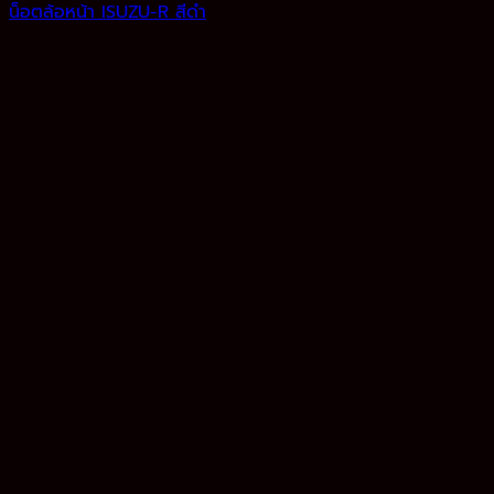
น็อตล้อหน้า ISUZU-R สีดำ