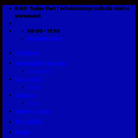
Skip
B.M.P. Trailer Part | อะไหล่รถบรรทุก รถสิบล้อ รถพ่วง
to
รถเทรลเลอร์
content
08:00 - 17:30
+66818541580
เกี่ยวกับเรา
หมวดหมู่สินค้าแบ่งกลุ่ม
หมวดหมู่สินค้า
โปรประจำวัน
รีวิวสินค้า
ติดต่อเรา
โอนเงิน
Made To Order
วิธีการสั่งซื้อ
ร้านค้า