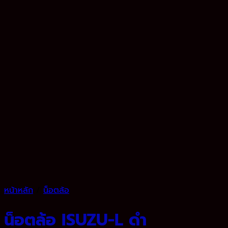
หน้าหลัก
/
น็อตล้อ
น็อตล้อ ISUZU-L ดำ