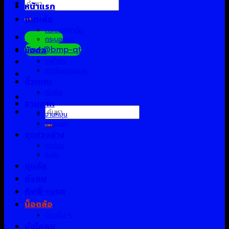
ค้นหา:
หน้าแรก
กะทะล้อ
กระบอกยกดั้ม
Facebook
กระบอกลม
Line:@bmp-qt
ข้อต่อ
ขาค้ำยัน
ขาปรับแกนเบรค
คิ้วกะทะ
คิงพิน
จานลาก
ค้นหา:
จานหมุน
จานเบรค
ชุดช่วงล่าง
ชุดซ่อม
ซีลล้อ
ดุมล้อ
ถังลม
ทิฟฟี่-เบรค
น็อตล้อ
น็อตอื่น ๆ
บังโคลน