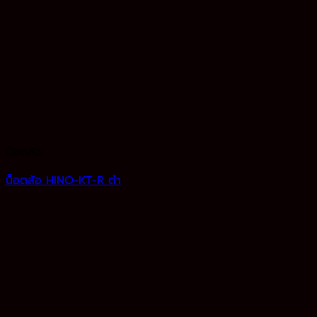
น็อตล้อ
น็อตล้อ HINO-KT-R ดำ