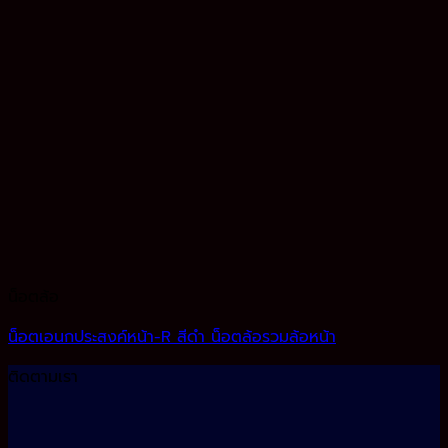
น็อตล้อ
น็อตเอนกประสงค์หน้า-R สีดำ น็อตล้อรวมล้อหน้า
ติดตามเรา