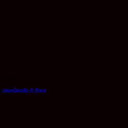
น็อตล้อ
ปลอกน็อตล้อ-R สีทอง