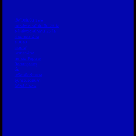
เช็คโปรโมชั่น
อะไหล่พ่วงหนักไม่เกิน 25 โล
อะไหล่พ่วงหนักเกิน 25 โล
ช่วงล่างรถพ่วง
ระบบลม
ระบบไฟ
เพลารถพ่วง
กะทะล้อ
น็อตสกรู/สกรู
ดั้ม
เครื่องมือช่างยาง
อุปกรณ์รัดสินค้า
ไฟโซล่าร์