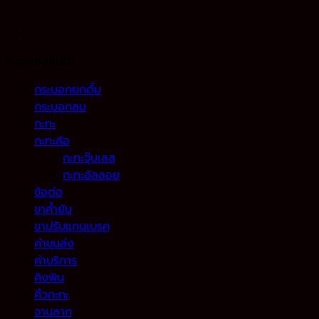
หมวดหมู่สินค้า
กระบอกยกดั้ม
กระบอกลม
กะทะ
กะทะล้อ
กะทะจุ๊บเลส
กะทะอัลลอย
ข้อต่อ
ขาค้ำยัน
ขาปรับแกนเบรค
ค่าขนส่ง
ค่าบริการ
คิงพิน
คิ้วกะทะ
จานลาก