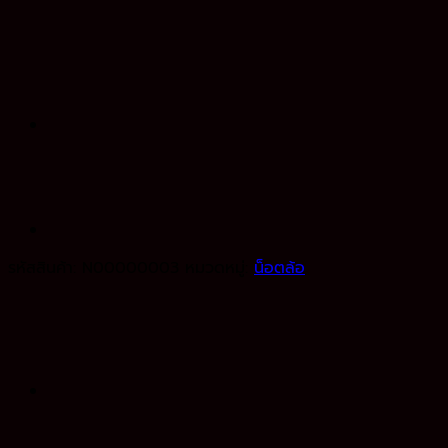
รหัสสินค้า:
N00000003
หมวดหมู่:
น็อตล้อ