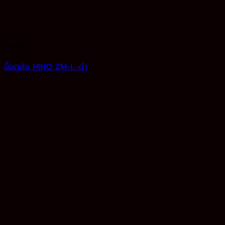
น็อตล้อ
น็อตล้อ HINO ZM-L-ดำ