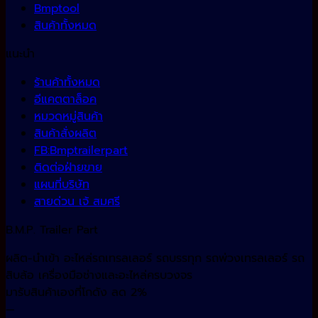
Bmptool
สินค้าทั้งหมด
แนะนำ
ร้านค้าทั้งหมด
อีแคตตาล็อค
หมวดหมู่สินค้า
สินค้าสั่งผลิต
FB:Bmptrailerpart
ติดต่อฝ่ายขาย
แผนที่บริษัท
สายด่วน เจ้ สมศรี
B.M.P. Trailer Part
ผลิต-นำเข้า อะไหล่รถเทรลเลอร์ รถบรรทุก รถพ่วงเทรลเลอร์ รถ
สิบล้อ เครื่องมือช่างและอะไหล่ครบวงจร
มารับสินค้าเองที่โกดัง ลด 2%
—