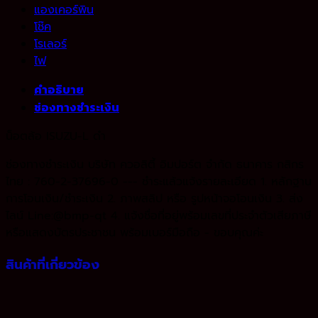
แองเคอร์พิน
โช๊ค
โรเลอร์
ไฟ
คำอธิบาย
ช่องทางชำระเงิน
น็อตล้อ ISUZU-L ดำ
ช่องทางชำระเงิน บริษัท ควอลิตี้ อิมปอร์ต จำกัด ธนาคาร กสิกร
ไทย : 760-2-37696-0 --- ชำระแล้วแจ้งรายละเอียด 1. หลักฐาน
การโอนเงิน/ชำระเงิน 2. ภาพสลิป หรือ รูปหน้าจอโอนเงิน 3. ส่ง
ไลน์ Line:@bmp-qt 4. แจ้งชื่อที่อยู่พร้อมเลขที่ประจำตัวเสียภาษี
หรือแสดงบัตรประชาชน พร้อมเบอร์มือถือ - ขอบคุณค่ะ
สินค้าที่เกี่ยวข้อง