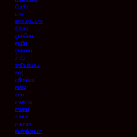
มือเสือ
ยาง
รอกแขวนยาง
ลำโพง
ลูกบล็อค
ลูกปืน
ลูกหมาก
วาล์ว
วาล์วเติมลม
สกรู
สติ๊กเกอร์
สปริง
สลัก
สายพาน
สายลม
สายไฟ
สาแหรก
สินค้าทั้งหมด