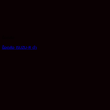
น็อตล้อ
น็อตล้อ ISUZU-R ดำ