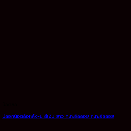
น็อตล้อ
ปลอกน็อตล้อหลัง-L สีเงิน ยาว กะทะอัลลอย กะทะอัลลอย