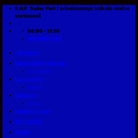
Skip
B.M.P. Trailer Part | อะไหล่รถบรรทุก รถสิบล้อ รถพ่วง
to
รถเทรลเลอร์
content
08:00 - 17:30
+66818541580
เกี่ยวกับเรา
หมวดหมู่สินค้าแบ่งกลุ่ม
หมวดหมู่สินค้า
โปรประจำวัน
รีวิวสินค้า
ติดต่อเรา
โอนเงิน
Made To Order
วิธีการสั่งซื้อ
ร้านค้า