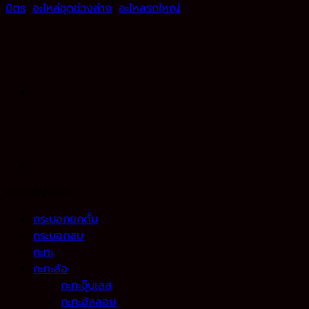
มิตร
,
อะไหล่ชุดช่วงล่าง
,
อะไหลรถใหญ่
หมวดหมู่สินค้า
กระบอกยกดั้ม
กระบอกลม
กะทะ
กะทะล้อ
กะทะจุ๊บเลส
กะทะอัลลอย