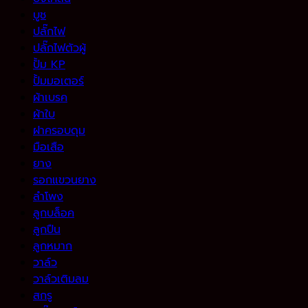
บูช
ปลั๊กไฟ
ปลั๊กไฟตัวผู้
ปั้ม KP
ปั้มมอเตอร์
ผ้าเบรค
ผ้าใบ
ฝาครอบดุม
มือเสือ
ยาง
รอกแขวนยาง
ลำโพง
ลูกบล็อค
ลูกปืน
ลูกหมาก
วาล์ว
วาล์วเติมลม
สกรู