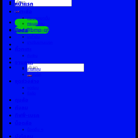
ค้นหา:
หน้าแรก
กะทะล้อ
กระบอกยกดั้ม
Facebook
กระบอกลม
Line:@bmp-qt
ข้อต่อ
ขาค้ำยัน
ขาปรับแกนเบรค
คิ้วกะทะ
คิงพิน
จานลาก
ค้นหา:
จานหมุน
จานเบรค
ชุดช่วงล่าง
ชุดซ่อม
ซีลล้อ
ดุมล้อ
ถังลม
ทิฟฟี่-เบรค
น็อตล้อ
น็อตอื่น ๆ
บังโคลน