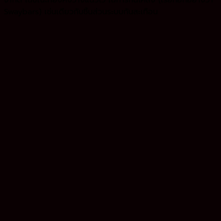
จำกัด
ใน
ขณะที่ยังคงวางแนวไว้
ใน
การกันโคลง (เรียกอีกอย่างว่า
Swaybars) เช่นเดียวกับชิ้นส่วนระบบกันสะเทือน