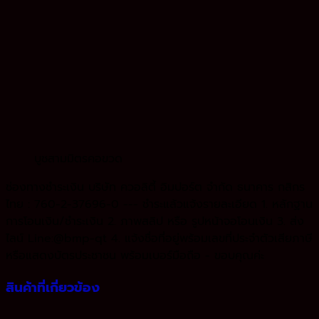
บูชสามมิตรคอขวด
ช่องทางชำระเงิน บริษัท ควอลิตี้ อิมปอร์ต จำกัด ธนาคาร กสิกร
ไทย : 760-2-37696-0 --- ชำระแล้วแจ้งรายละเอียด 1. หลักฐาน
การโอนเงิน/ชำระเงิน 2. ภาพสลิป หรือ รูปหน้าจอโอนเงิน 3. ส่ง
ไลน์ Line:@bmp-qt 4. แจ้งชื่อที่อยู่พร้อมเลขที่ประจำตัวเสียภาษี
หรือแสดงบัตรประชาชน พร้อมเบอร์มือถือ - ขอบคุณค่ะ
สินค้าที่เกี่ยวข้อง