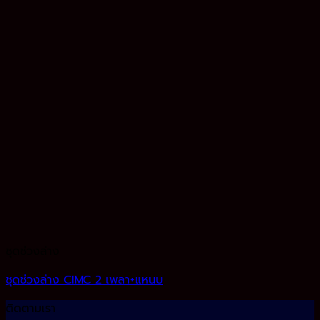
ชุดช่วงล่าง
ชุดช่วงล่าง CIMC 2 เพลา+แหนบ
ติดตามเรา