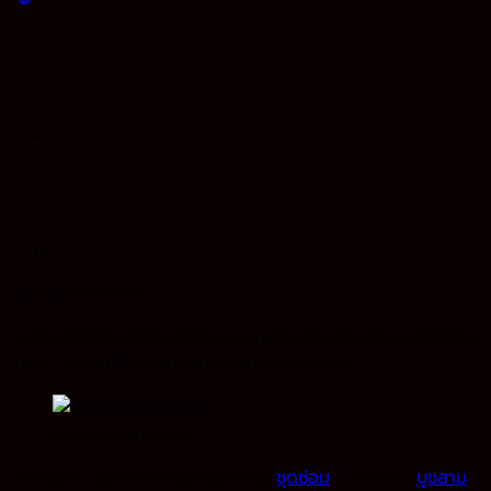
บูชสามมิตรคอขวด
บูช
ทำ
หน้าที่
เป็นเสาที่ช่วยให้สามารถเคลื่อนย้ายส่วนประกอบได้อย่าง
จำกัด
ใน
ขณะที่ยังคงวางแนวไว้
ใน
การกันโคลง
บูชสามมิตรคอขวด
รหัสสินค้า:
B00000038
หมวดหมู่:
ชุดซ่อม
ป้ายกำกับ:
บูชสาม