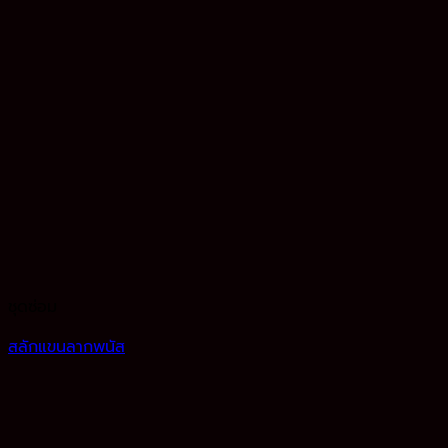
ชุดซ่อม
สลักแขนลากพนัส