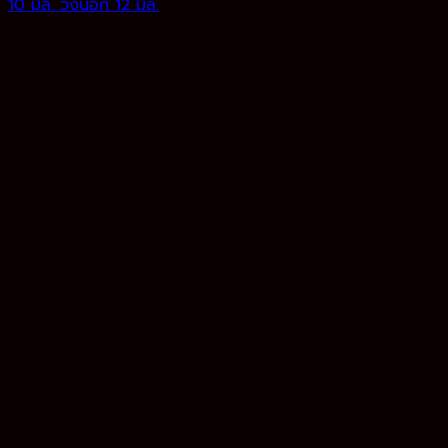
10 มิล. วงนอก 12 มิล.