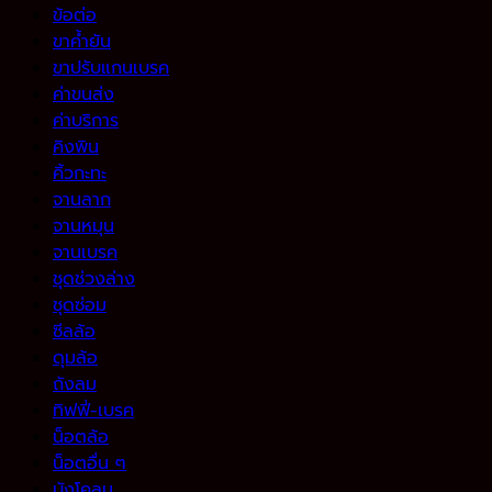
ข้อต่อ
ขาค้ำยัน
ขาปรับแกนเบรค
ค่าขนส่ง
ค่าบริการ
คิงพิน
คิ้วกะทะ
จานลาก
จานหมุน
จานเบรค
ชุดช่วงล่าง
ชุดซ่อม
ซีลล้อ
ดุมล้อ
ถังลม
ทิฟฟี่-เบรค
น็อตล้อ
น็อตอื่น ๆ
บังโคลน