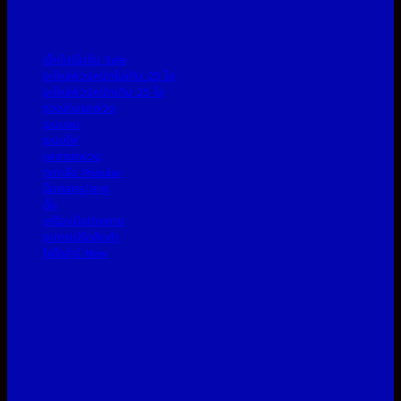
เช็คโปรโมชั่น
อะไหล่พ่วงหนักไม่เกิน 25 โล
อะไหล่พ่วงหนักเกิน 25 โล
ช่วงล่างรถพ่วง
ระบบลม
ระบบไฟ
เพลารถพ่วง
กะทะล้อ
น็อตสกรู/สกรู
ดั้ม
เครื่องมือช่างยาง
อุปกรณ์รัดสินค้า
ไฟโซล่าร์