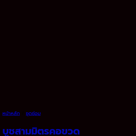
หน้าหลัก
/
ชุดซ่อม
บูชสามมิตรคอขวด