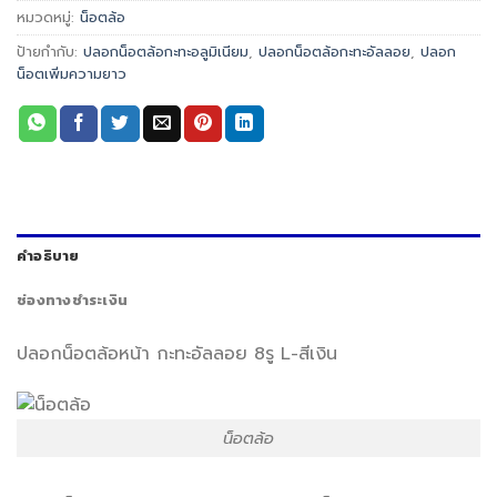
หมวดหมู่:
น็อตล้อ
ป้ายกำกับ:
ปลอกน็อตล้อกะทะอลูมิเนียม
,
ปลอกน็อตล้อกะทะอัลลอย
,
ปลอก
น็อตเพิ่มความยาว
คำอธิบาย
ช่องทางชำระเงิน
ปลอกน็อตล้อหน้า กะทะอัลลอย 8รู L-สีเงิน
น็อตล้อ