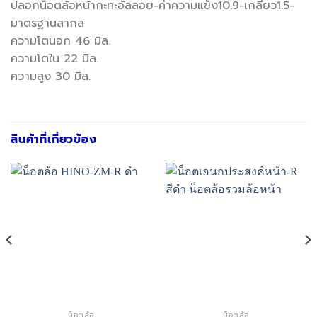
ปลอกน็อตล้อหน้ากะทะอัลลอย-ค่าความแข็ง10.9-เกลียว1.5-
มาตรฐานสากล
ความโตนอก 46 มิล.
ความโตใน 22 มิล.
ความสูง 30 มิล.
สินค้าที่เกี่ยวข้อง
น็อตล้อ
น็อตล้อ