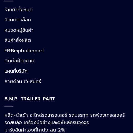
ร้านค้าทั้งหมด
อีแคตตาล็อค
หมวดหมู่สินค้า
สินค้าสั่งผลิต
FB:Bmptrailerpart
Line
ติดต่อฝ่ายขาย
แผนที่บริษัท
Facebook Messenger
สายด่วน เจ้ สมศรี
B.M.P. TRAILER PART
Phone
ผลิต-นำเข้า อะไหล่รถเทรลเลอร์ รถบรรทุก รถพ่วงเทรลเลอร์
รถสิบล้อ เครื่องมือช่างและอะไหล่ครบวงจร
Google Map
มารับสินค้าเองที่โกดัง ลด 2%