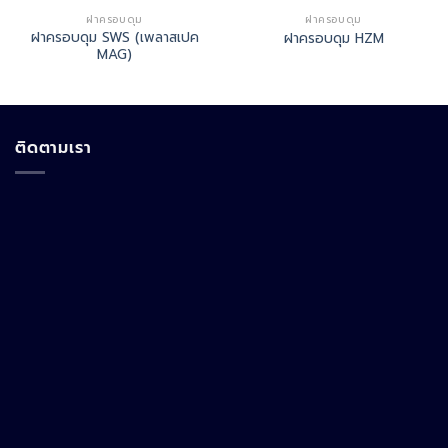
ฝาครอบดุม
ฝาครอบดุม
ฝาครอบดุม SWS (เพลาสเปค
ฝาครอบดุม HZM
MAG)
ติดตามเรา