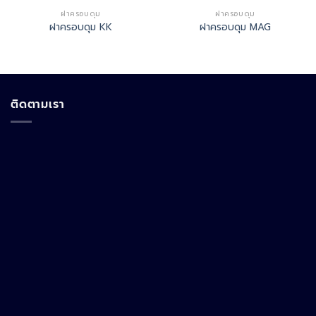
ฝาครอบดุม
ฝาครอบดุม
ฝาครอบดุม KK
ฝาครอบดุม MAG
ติดตามเรา