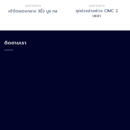
ชุดช่วงล่าง
ชุดช่วงล่าง
ชุดช่วงล่างพ่วง CIMC 2
เต้าโตงเตงกลาง 3นิ้ว บูช ทล.
เพลา
ติดตามเรา