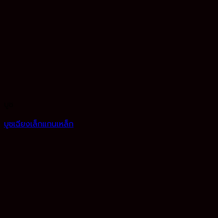
บูช
บูชเฉียงเล็กแกนเหล็ก