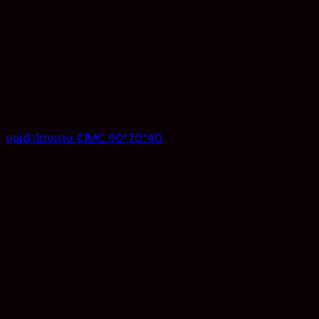
บูช
บุชเต้าโตงเตง CIMC 60*70*40