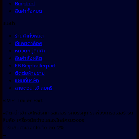
Bmptool
สินค้าทั้งหมด
แนะนำ
ร้านค้าทั้งหมด
อีแคตตาล็อค
หมวดหมู่สินค้า
สินค้าสั่งผลิต
FB:Bmptrailerpart
ติดต่อฝ่ายขาย
แผนที่บริษัท
สายด่วน เจ้ สมศรี
B.M.P. Trailer Part
ผลิต-นำเข้า อะไหล่รถเทรลเลอร์ รถบรรทุก รถพ่วงเทรลเลอร์ รถ
สิบล้อ เครื่องมือช่างและอะไหล่ครบวงจร
มารับสินค้าเองที่โกดัง ลด 2%
—