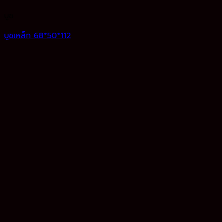
บูช
บูชเหล็ก 68*50*112