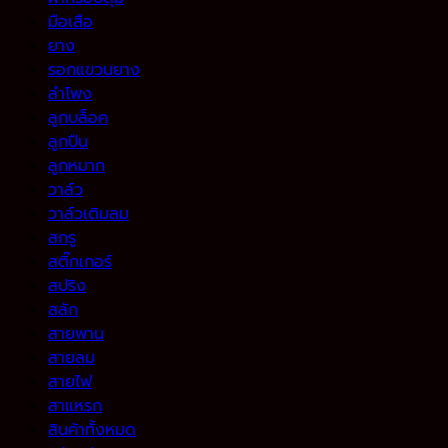
มือเสือ
ยาง
รอกแขวนยาง
ลำโพง
ลูกบล็อค
ลูกปืน
ลูกหมาก
วาล์ว
วาล์วเติมลม
สกรู
สติ๊กเกอร์
สปริง
สลัก
สายพาน
สายลม
สายไฟ
สาแหรก
สินค้าทั้งหมด