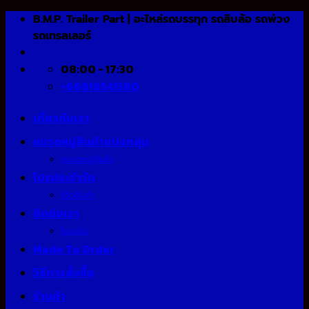
Skip
B.M.P. Trailer Part | อะไหล่รถบรรทุก รถสิบล้อ รถพ่วง
to
รถเทรลเลอร์
content
08:00 - 17:30
+66818541580
เกี่ยวกับเรา
หมวดหมู่สินค้าแบ่งกลุ่ม
หมวดหมู่สินค้า
โปรประจำวัน
รีวิวสินค้า
ติดต่อเรา
โอนเงิน
Made To Order
วิธีการสั่งซื้อ
ร้านค้า