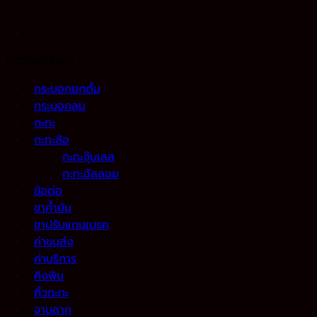
หมวดหมู่สินค้า
กระบอกยกดั้ม
กระบอกลม
กะทะ
กะทะล้อ
กะทะจุ๊บเลส
กะทะอัลลอย
ข้อต่อ
ขาค้ำยัน
ขาปรับแกนเบรค
ค่าขนส่ง
ค่าบริการ
คิงพิน
คิ้วกะทะ
จานลาก