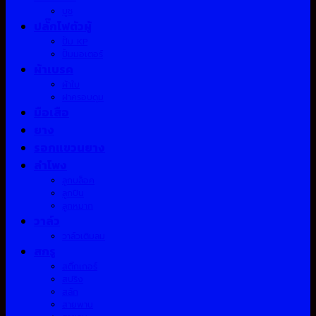
บูช
ปลั๊กไฟตัวผู้
ปั้ม KP
ปั้มมอเตอร์
ผ้าเบรค
ผ้าใบ
ฝาครอบดุม
มือเสือ
ยาง
รอกแขวนยาง
ลำโพง
ลูกบล็อค
ลูกปืน
ลูกหมาก
วาล์ว
วาล์วเติมลม
สกรู
สติ๊กเกอร์
สปริง
สลัก
สายพาน