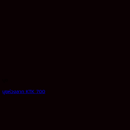
บูช
บูชห่วงลาก KTK 700