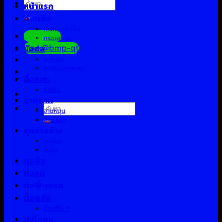
ค้นหา:
หน้าแรก
กะทะล้อ
กระบอกยกดั้ม
Facebook
กระบอกลม
Line:@bmp-qt
ข้อต่อ
ขาค้ำยัน
ขาปรับแกนเบรค
คิ้วกะทะ
คิงพิน
จานลาก
ค้นหา:
จานหมุน
จานเบรค
ชุดช่วงล่าง
ชุดซ่อม
ซีลล้อ
ดุมล้อ
ถังลม
ทิฟฟี่-เบรค
น็อตล้อ
น็อตอื่น ๆ
บังโคลน