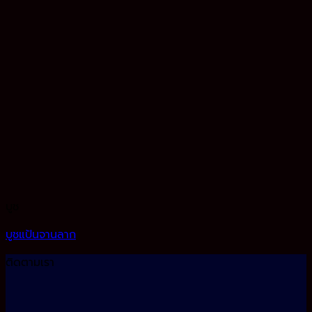
บูช
บูชแป้นจานลาก
ติดตามเรา