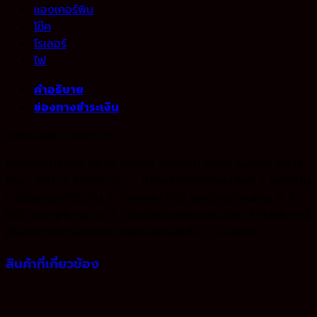
แองเคอร์พิน
โช๊ค
โรเลอร์
ไฟ
คำอธิบาย
ช่องทางชำระเงิน
สลักแขนยึด smm+บุช
ช่องทางชำระเงิน บริษัท ควอลิตี้ อิมปอร์ต จำกัด ธนาคาร กสิกร
ไทย : 760-2-37696-0 --- ชำระแล้วแจ้งรายละเอียด 1. หลักฐาน
การโอนเงิน/ชำระเงิน 2. ภาพสลิป หรือ รูปหน้าจอโอนเงิน 3. ส่ง
ไลน์ Line:@bmp-qt 4. แจ้งชื่อที่อยู่พร้อมเลขที่ประจำตัวเสียภาษี
หรือแสดงบัตรประชาชน พร้อมเบอร์มือถือ - ขอบคุณค่ะ
สินค้าที่เกี่ยวข้อง