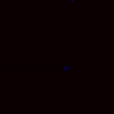
รหัสสินค้า:
L00000206
หมวดหมู่:
บูช