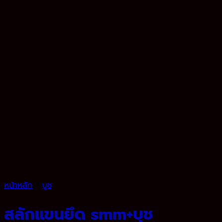
หน้าหลัก
/
บูช
สลักแขนยึด smm+บุช