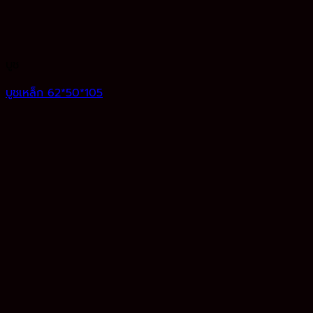
บูช
บูชเหล็ก 62*50*105