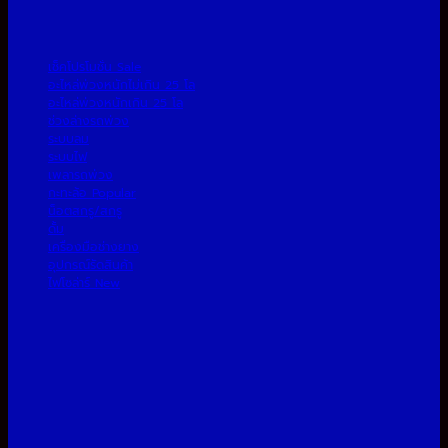
เช็คโปรโมชั่น
อะไหล่พ่วงหนักไม่เกิน 25 โล
อะไหล่พ่วงหนักเกิน 25 โล
ช่วงล่างรถพ่วง
ระบบลม
ระบบไฟ
เพลารถพ่วง
กะทะล้อ
น็อตสกรู/สกรู
ดั้ม
เครื่องมือช่างยาง
อุปกรณ์รัดสินค้า
ไฟโซล่าร์