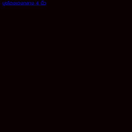
บูชโตงเตงกลาง 4 นิ้ว