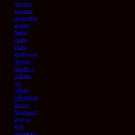
จานหมุน
จานเบรค
ชุดช่วงล่าง
ชุดซ่อม
ซีลล้อ
ดุมล้อ
ถังลม
ทิฟฟี่-เบรค
น็อตล้อ
น็อตอื่น ๆ
บังโคลน
บูช
ปลั๊กไฟ
ปลั๊กไฟตัวผู้
ปั้ม KP
ปั้มมอเตอร์
ผ้าเบรค
ผ้าใบ
ฝาครอบดุม