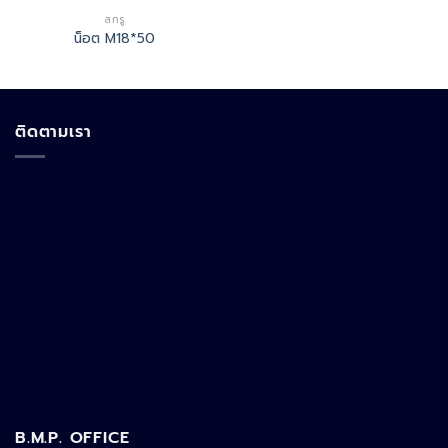
สกรู
น็อต M18*50
ติดตามเรา
B.M.P. OFFICE