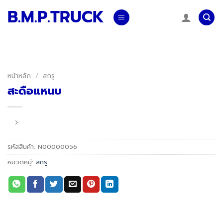
Skip
B.M.P.TRUCK
to
content
หน้าหลัก
/
สกรู
สะดือแหนบ
รหัสสินค้า:
N00000056
หมวดหมู่:
สกรู