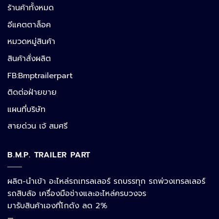
ร้านค้าทั้งหมด
อีแคตตาล็อค
หมวดหมู่สินค้า
สินค้าสั่งผลิต
FB:Bmptrailerpart
Line
ติดต่อฝ่ายขาย
แผนที่บริษัท
Facebook Messenger
สายด่วน เจ้ สมศรี
B.M.P. TRAILER PART
Phone
ผลิต-นำเข้า อะไหล่รถเทรลเลอร์ รถบรรทุก รถพ่วงเทรลเลอร์
รถสิบล้อ เครื่องมือช่างและอะไหล่ครบวงจร
Google Map
มารับสินค้าเองที่โกดัง ลด 2%
—