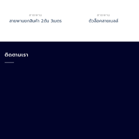
สายพาน
สายพาน
สายพานยกสินค้า 2ตัน 3เมตร
ตัวล็อคสายเบลล์
ติดตามเรา