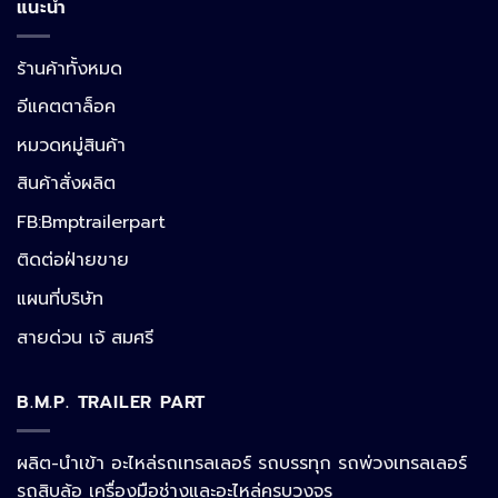
แนะนำ
ร้านค้าทั้งหมด
อีแคตตาล็อค
หมวดหมู่สินค้า
สินค้าสั่งผลิต
FB:Bmptrailerpart
Line
ติดต่อฝ่ายขาย
แผนที่บริษัท
Facebook Messenger
สายด่วน เจ้ สมศรี
B.M.P. TRAILER PART
Phone
ผลิต-นำเข้า อะไหล่รถเทรลเลอร์ รถบรรทุก รถพ่วงเทรลเลอร์
รถสิบล้อ เครื่องมือช่างและอะไหล่ครบวงจร