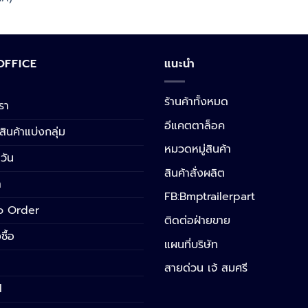
 OFFICE
แนะนำ
ร้านค้าทั้งหมด
เรา
อีแคตตาล็อค
สินค้าแบ่งกลุ่ม
หมวดหมู่สินค้า
วัน
สินค้าสั่งผลิต
า
FB:Bmptrailerpart
o Order
ติดต่อฝ่ายขาย
ซื้อ
แผนที่บริษัท
สายด่วน เจ้ สมศรี
l