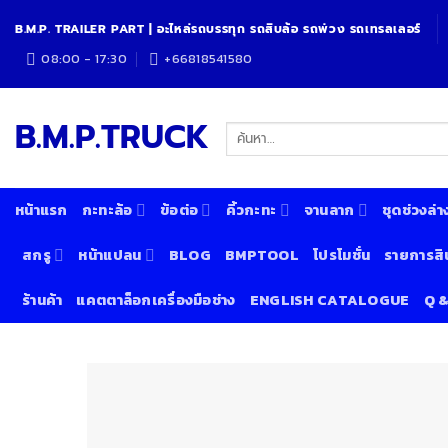
Skip
B.M.P. TRAILER PART | อะไหล่รถบรรทุก รถสิบล้อ รถพ่วง รถเทรลเลอร์
to
content
08:00 - 17:30
+66818541580
B.M.P.TRUCK
ค้นหา:
หน้าแรก
กะทะล้อ
ข้อต่อ
คิ้วกะทะ
จานลาก
ชุดช่วงล่า
สกรู
หน้าแปลน
BLOG
BMPTOOL
โปรโมชั่น
รายการสิ
ร้านค้า
แคตตาล็อกเครื่องมือช่าง
ENGLISH CATALOGUE
Q 