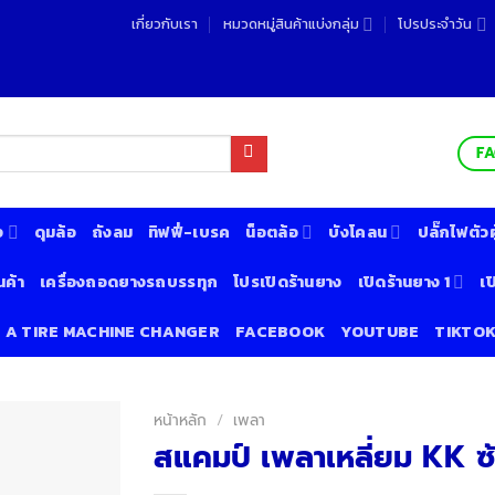
เกี่ยวกับเรา
หมวดหมู่สินค้าแบ่งกลุ่ม
โปรประจำวัน
F
ง
ดุมล้อ
ถังลม
ทิฟฟี่-เบรค
น็อตล้อ
บังโคลน
ปลั๊กไฟตัวผู
นค้า
เครื่องถอดยางรถบรรทุก
โปรเปิดร้านยาง
เปิดร้านยาง 1
เป
& A TIRE MACHINE CHANGER
FACEBOOK
YOUTUBE
TIKTO
หน้าหลัก
/
เพลา
สแคมป์ เพลาเหลี่ยม KK ซ