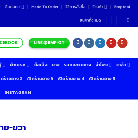
ติดต่อเรา
Made To Order
วิธีการสั่งซื้อ
ร้านค้า
Bmptool
สินค้าทั้งหมด
LINE:@BMP-QT
ACEBOOK
้
ผ้าเบรค
มือเสือ
ยาง
รอกแขวนยาง
ลำโพง
วาล์ว
ิดร้านยาง 2
เปิดร้านยาง 3
เปิดร้านยาง 4
เปิดร้านยาง 5
K
INSTAGRAM
้าย-ขวา