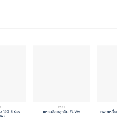
า
เพลา
ยม 150 8 น็อต
แหวนล็อคลูกปืน FUWA
เพลาเหลี่
WA)