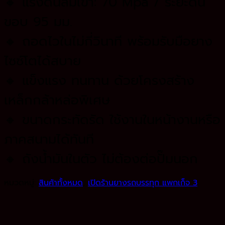
🔸 แรงดันลมเข้า: 70 Mpa / ระยะดัน
ขอบ 95 มม.
🔸 ถอดไวในไม่กี่วินาที พร้อมรับมือยาง
ไซซ์โตได้สบาย
🔸 แข็งแรง ทนทาน ด้วยโครงสร้าง
เหล็กกล้าหล่อพิเศษ
🔸 ขนาดกระทัดรัด ใช้งานในหน้างานหรือ
ภาคสนามได้ทันที
🔸 ถังน้ำมันในตัว ไม่ต้องต่อปั๊มนอก
หมวดหมู่:
สินค้าทั้งหมด
,
เปิดร้านยางรถบรรทุก แพกเก็จ 3