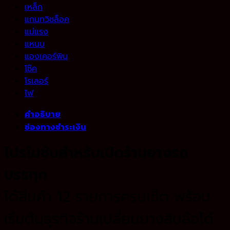
เหล็ก
แกนทวิชล็อค
แม่แรง
แหนบ
แองเคอร์พิน
โช๊ค
โรเลอร์
ไฟ
คำอธิบาย
ช่องทางชำระเงิน
โปรโมชันสำหรับเปิดร้านยางรถ
บรรทุก
ได้สินค้า 12 รายการครบเซ็ต พร้อม
เริ่มต้นธุรกิจร้านเปลี่ยนยางสิบล้อได้