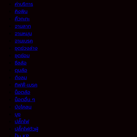
ค่าบริการ
คิงพิน
คิ้วกะทะ
จานลาก
จานหมุน
จานเบรค
ชุดช่วงล่าง
ชุดซ่อม
ซีลล้อ
ดุมล้อ
ถังลม
ทิฟฟี่-เบรค
น็อตล้อ
น็อตอื่น ๆ
บังโคลน
บูช
ปลั๊กไฟ
ปลั๊กไฟตัวผู้
ปั้ม KP