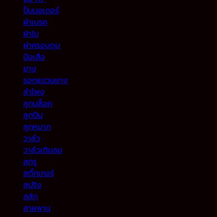
ปั้มมอเตอร์
ผ้าเบรค
ผ้าใบ
ฝาครอบดุม
มือเสือ
ยาง
รอกแขวนยาง
ลำโพง
ลูกบล็อค
ลูกปืน
ลูกหมาก
วาล์ว
วาล์วเติมลม
สกรู
สติ๊กเกอร์
สปริง
สลัก
สายพาน