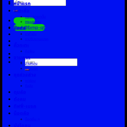
ค้นหา:
หน้าแรก
กะทะล้อ
กระบอกยกดั้ม
Facebook
กระบอกลม
Line:@bmp-qt
ข้อต่อ
ขาค้ำยัน
ขาปรับแกนเบรค
คิ้วกะทะ
คิงพิน
จานลาก
ค้นหา:
จานหมุน
จานเบรค
ชุดช่วงล่าง
ชุดซ่อม
ซีลล้อ
ดุมล้อ
ถังลม
ทิฟฟี่-เบรค
น็อตล้อ
น็อตอื่น ๆ
บังโคลน