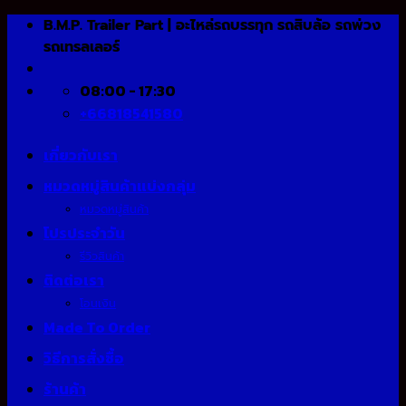
Skip
B.M.P. Trailer Part | อะไหล่รถบรรทุก รถสิบล้อ รถพ่วง
to
รถเทรลเลอร์
content
08:00 - 17:30
+66818541580
เกี่ยวกับเรา
หมวดหมู่สินค้าแบ่งกลุ่ม
หมวดหมู่สินค้า
โปรประจำวัน
รีวิวสินค้า
ติดต่อเรา
โอนเงิน
Made To Order
วิธีการสั่งซื้อ
ร้านค้า