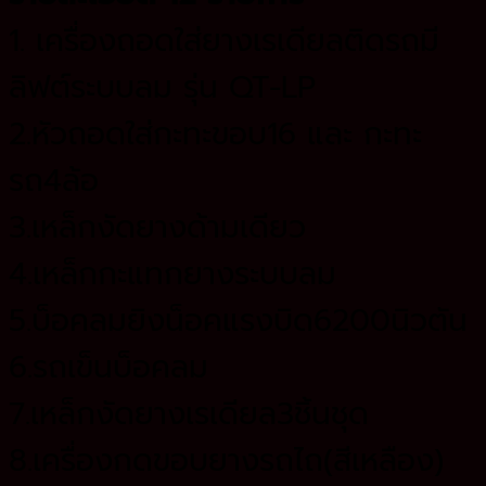
1. เครื่องถอดใส่ยางเรเดียลติดรถมี
ลิฟต์ระบบลม รุ่น QT-LP
2.หัวถอดใส่กะทะขอบ16 และ กะทะ
รถ4ล้อ
3.เหล็กงัดยางด้ามเดียว
4.เหล็กกะแทกยางระบบลม
5.บ็อคลมยิงน็อคแรงบิด6200นิวตัน
6.รถเข็นบ็อคลม
7.เหล็กงัดยางเรเดียล3ชิ้นชุด
8.เครื่องกดขอบยางรถไถ(สีเหลือง)