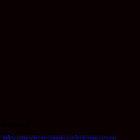
สินค้าทั้งหมด
เหล็กงัดยางรถบรรทุกด้านเดียว เหล็กงัดยางรถบรรทุก