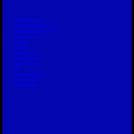
เช็คโปรโมชั่น
อะไหล่พ่วงหนักไม่เกิน 25 โล
อะไหล่พ่วงหนักเกิน 25 โล
ช่วงล่างรถพ่วง
ระบบลม
ระบบไฟ
เพลารถพ่วง
กะทะล้อ
น็อตสกรู/สกรู
ดั้ม
เครื่องมือช่างยาง
อุปกรณ์รัดสินค้า
ไฟโซล่าร์