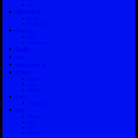
บูช
ปลั๊กไฟตัวผู้
ปั้ม KP
ปั้มมอเตอร์
ผ้าเบรค
ผ้าใบ
ฝาครอบดุม
มือเสือ
ยาง
รอกแขวนยาง
ลำโพง
ลูกบล็อค
ลูกปืน
ลูกหมาก
วาล์ว
วาล์วเติมลม
สกรู
สติ๊กเกอร์
สปริง
สลัก
สายพาน