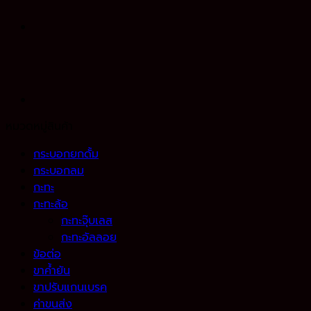
หมวดหมู่สินค้า
กระบอกยกดั้ม
กระบอกลม
กะทะ
กะทะล้อ
กะทะจุ๊บเลส
กะทะอัลลอย
ข้อต่อ
ขาค้ำยัน
ขาปรับแกนเบรค
ค่าขนส่ง