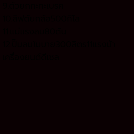
9.ตัวยกกะทะเบรค
10.ลิฟต์ยกล้อ500กิโล
11.แม่แรงลม80ตัน
12.ปั๊มลมโมบาย300ลิตร11แรงม้า
เครื่องยนต์ดีเซล