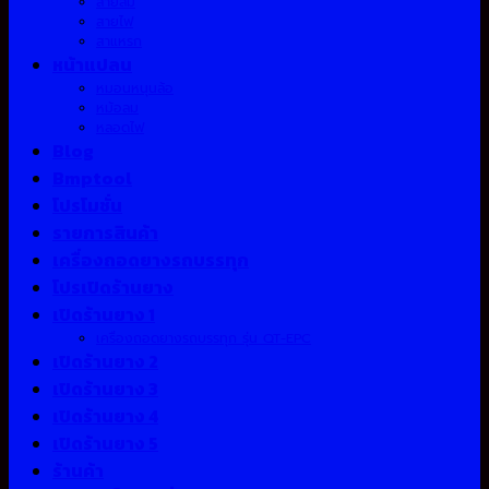
สายลม
สายไฟ
สาแหรก
หน้าแปลน
หมอนหนุนล้อ
หม้อลม
หลอดไฟ
Blog
Bmptool
โปรโมชั่น
รายการสินค้า
เครื่องถอดยางรถบรรทุก
โปรเปิดร้านยาง
เปิดร้านยาง 1
เครื่องถอดยางรถบรรทุก รุ่น QT-EPC
เปิดร้านยาง 2
เปิดร้านยาง 3
เปิดร้านยาง 4
เปิดร้านยาง 5
ร้านค้า