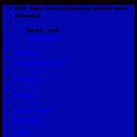
Skip
B.M.P. Trailer Part | อะไหล่รถบรรทุก รถสิบล้อ รถพ่วง
to
รถเทรลเลอร์
content
08:00 - 17:30
+66818541580
เกี่ยวกับเรา
หมวดหมู่สินค้าแบ่งกลุ่ม
หมวดหมู่สินค้า
โปรประจำวัน
รีวิวสินค้า
ติดต่อเรา
โอนเงิน
Made To Order
วิธีการสั่งซื้อ
ร้านค้า