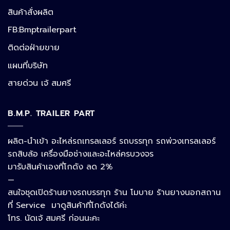
สินค้าสั่งผลิต
FB:Bmptrailerpart
Line
ติดต่อฝ่ายขาย
แผนที่บริษัท
Facebook Messenger
สายด่วน เจ้ สมศรี
B.M.P. TRAILER PART
Phone
ผลิต-นำเข้า อะไหล่รถเทรลเลอร์ รถบรรทุก รถพ่วงเทรลเลอร์
รถสิบล้อ เครื่องมือช่างและอะไหล่ครบวงจร
Google Map
มารับสินค้าเองที่โกดัง ลด 2%
—
สนใจชุดเปิดร้านยางรถบรรทุก ร้าน โมบาย ร้านยางนอกสถาน
อีเมล
ที่ Service มาดูสินค้าที่โกดังได้ค่ะ
โทร. นัดเจ้ สมศรี ก่อนนะคะ