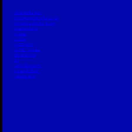
เช็คโปรโมชั่น
อะไหล่พ่วงหนักไม่เกิน 25 โล
อะไหล่พ่วงหนักเกิน 25 โล
ช่วงล่างรถพ่วง
ระบบลม
ระบบไฟ
เพลารถพ่วง
กะทะล้อ
น็อตสกรู/สกรู
ดั้ม
เครื่องมือช่างยาง
อุปกรณ์รัดสินค้า
ไฟโซล่าร์