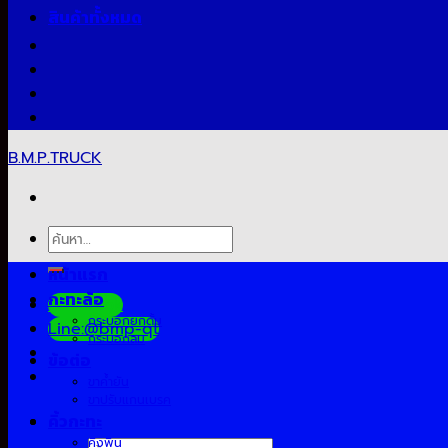
สินค้าทั้งหมด
B.M.P.TRUCK
ค้นหา:
หน้าแรก
กะทะล้อ
Facebook
กระบอกยกดั้ม
Line:@bmp-qt
กระบอกลม
ข้อต่อ
ขาค้ำยัน
ขาปรับแกนเบรค
คิ้วกะทะ
คิงพิน
ค้นหา: