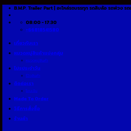
Skip
B.M.P. Trailer Part | อะไหล่รถบรรทุก รถสิบล้อ รถพ่วง รถ
to
content
08:00 - 17:30
+66818541580
เกี่ยวกับเรา
หมวดหมู่สินค้าแบ่งกลุ่ม
หมวดหมู่สินค้า
โปรประจำวัน
รีวิวสินค้า
ติดต่อเรา
โอนเงิน
Made To Order
วิธีการสั่งซื้อ
ร้านค้า