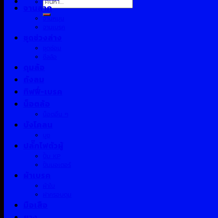
จานลาก
จานหมุน
จานเบรค
ชุดช่วงล่าง
ชุดซ่อม
ซีลล้อ
ดุมล้อ
ถังลม
ทิฟฟี่-เบรค
น็อตล้อ
น็อตอื่น ๆ
บังโคลน
บูช
ปลั๊กไฟตัวผู้
ปั้ม KP
ปั้มมอเตอร์
ผ้าเบรค
ผ้าใบ
ฝาครอบดุม
มือเสือ
ยาง