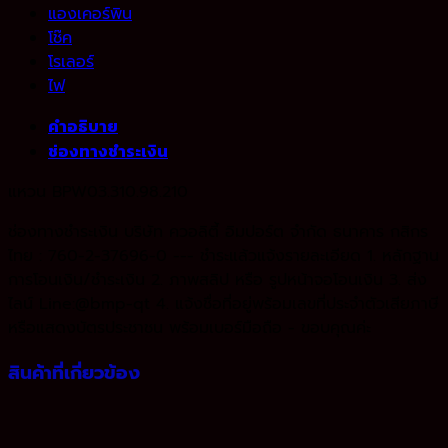
แองเคอร์พิน
โช๊ค
โรเลอร์
ไฟ
คำอธิบาย
ช่องทางชำระเงิน
แหวน BPW03.310.98.210
ช่องทางชำระเงิน บริษัท ควอลิตี้ อิมปอร์ต จำกัด ธนาคาร กสิกร
ไทย : 760-2-37696-0 --- ชำระแล้วแจ้งรายละเอียด 1. หลักฐาน
การโอนเงิน/ชำระเงิน 2. ภาพสลิป หรือ รูปหน้าจอโอนเงิน 3. ส่ง
ไลน์ Line:@bmp-qt 4. แจ้งชื่อที่อยู่พร้อมเลขที่ประจำตัวเสียภาษี
หรือแสดงบัตรประชาชน พร้อมเบอร์มือถือ - ขอบคุณค่ะ
สินค้าที่เกี่ยวข้อง