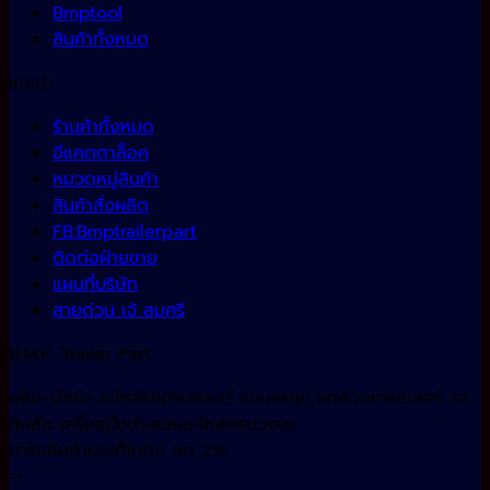
Bmptool
สินค้าทั้งหมด
แนะนำ
ร้านค้าทั้งหมด
อีแคตตาล็อค
หมวดหมู่สินค้า
สินค้าสั่งผลิต
FB:Bmptrailerpart
ติดต่อฝ่ายขาย
แผนที่บริษัท
สายด่วน เจ้ สมศรี
B.M.P. Trailer Part
ผลิต-นำเข้า อะไหล่รถเทรลเลอร์ รถบรรทุก รถพ่วงเทรลเลอร์ รถ
สิบล้อ เครื่องมือช่างและอะไหล่ครบวงจร
มารับสินค้าเองที่โกดัง ลด 2%
—