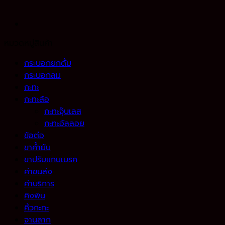
หมวดหมู่สินค้า
กระบอกยกดั้ม
กระบอกลม
กะทะ
กะทะล้อ
กะทะจุ๊บเลส
กะทะอัลลอย
ข้อต่อ
ขาค้ำยัน
ขาปรับแกนเบรค
ค่าขนส่ง
ค่าบริการ
คิงพิน
คิ้วกะทะ
จานลาก