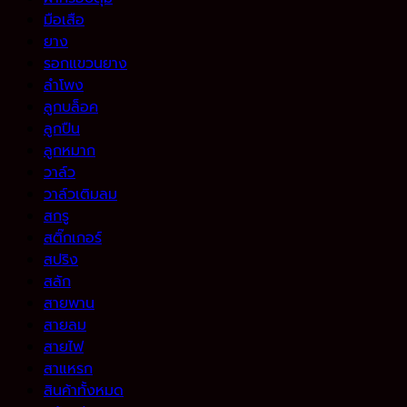
มือเสือ
ยาง
รอกแขวนยาง
ลำโพง
ลูกบล็อค
ลูกปืน
ลูกหมาก
วาล์ว
วาล์วเติมลม
สกรู
สติ๊กเกอร์
สปริง
สลัก
สายพาน
สายลม
สายไฟ
สาแหรก
สินค้าทั้งหมด