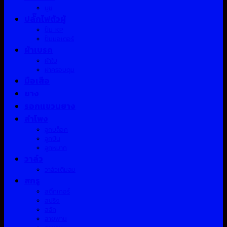
บูช
ปลั๊กไฟตัวผู้
ปั้ม KP
ปั้มมอเตอร์
ผ้าเบรค
ผ้าใบ
ฝาครอบดุม
มือเสือ
ยาง
รอกแขวนยาง
ลำโพง
ลูกบล็อค
ลูกปืน
ลูกหมาก
วาล์ว
วาล์วเติมลม
สกรู
สติ๊กเกอร์
สปริง
สลัก
สายพาน