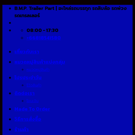
Skip
B.M.P. Trailer Part | อะไหล่รถบรรทุก รถสิบล้อ รถพ่วง
to
รถเทรลเลอร์
content
08:00 - 17:30
+66818541580
เกี่ยวกับเรา
หมวดหมู่สินค้าแบ่งกลุ่ม
หมวดหมู่สินค้า
โปรประจำวัน
รีวิวสินค้า
ติดต่อเรา
โอนเงิน
Made To Order
วิธีการสั่งซื้อ
ร้านค้า