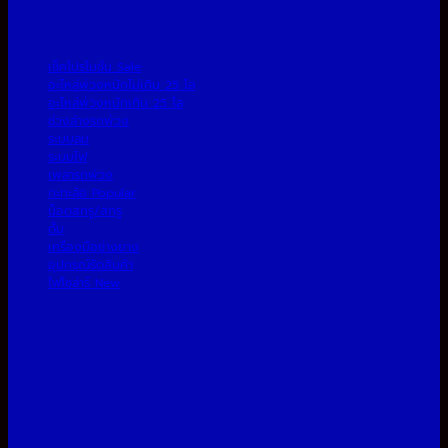
เช็คโปรโมชั่น
อะไหล่พ่วงหนักไม่เกิน 25 โล
อะไหล่พ่วงหนักเกิน 25 โล
ช่วงล่างรถพ่วง
ระบบลม
ระบบไฟ
เพลารถพ่วง
กะทะล้อ
น็อตสกรู/สกรู
ดั้ม
เครื่องมือช่างยาง
อุปกรณ์รัดสินค้า
ไฟโซล่าร์