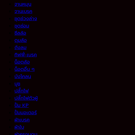
จานหมุน
จานเบรค
ชุดช่วงล่าง
ชุดซ่อม
ซีลล้อ
ดุมล้อ
ถังลม
ทิฟฟี่-เบรค
น็อตล้อ
น็อตอื่น ๆ
บังโคลน
บูช
ปลั๊กไฟ
ปลั๊กไฟตัวผู้
ปั้ม KP
ปั้มมอเตอร์
ผ้าเบรค
ผ้าใบ
ฝาครอบดุม