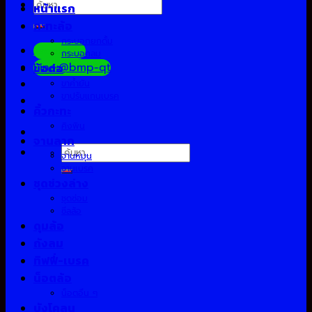
ค้นหา:
หน้าแรก
กะทะล้อ
กระบอกยกดั้ม
Facebook
กระบอกลม
Line:@bmp-qt
ข้อต่อ
ขาค้ำยัน
ขาปรับแกนเบรค
คิ้วกะทะ
คิงพิน
จานลาก
ค้นหา:
จานหมุน
จานเบรค
ชุดช่วงล่าง
ชุดซ่อม
ซีลล้อ
ดุมล้อ
ถังลม
ทิฟฟี่-เบรค
น็อตล้อ
น็อตอื่น ๆ
บังโคลน