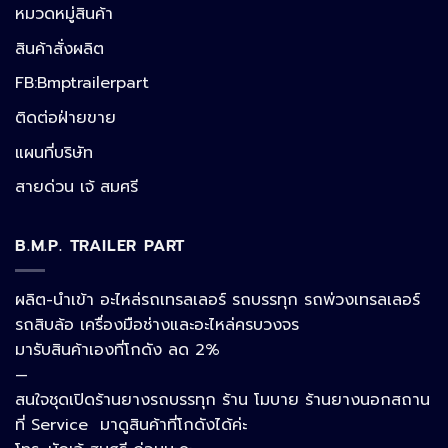
หมวดหมู่สินค้า
สินค้าสั่งผลิต
FB:Bmptrailerpart
Line
ติดต่อฝ่ายขาย
แผนที่บริษัท
Facebook Messenger
สายด่วน เจ้ สมศรี
B.M.P. TRAILER PART
Phone
ผลิต-นำเข้า อะไหล่รถเทรลเลอร์ รถบรรทุก รถพ่วงเทรลเลอร์
รถสิบล้อ เครื่องมือช่างและอะไหล่ครบวงจร
Google Map
มารับสินค้าเองที่โกดัง ลด 2%
—
สนใจชุดเปิดร้านยางรถบรรทุก ร้าน โมบาย ร้านยางนอกสถาน
อีเมล
ที่ Service มาดูสินค้าที่โกดังได้ค่ะ