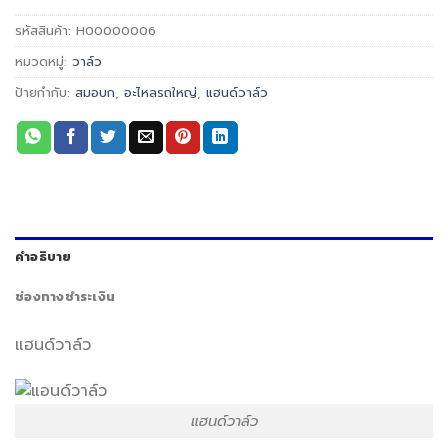
รหัสสินค้า:
H00000006
หมวดหมู่:
วาล์ว
ป้ายกำกับ:
สมอบก
,
อะไหลรถใหญ่
,
แฮนด์วาล์ว
คำอธิบาย
ช่องทางชำระเงิน
แฮนด์วาล์ว
แฮนด์วาล์ว