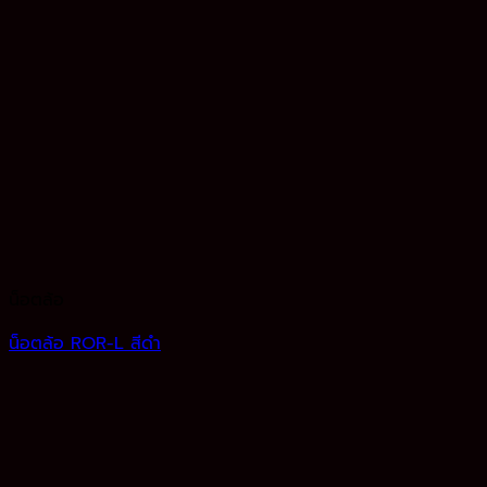
น็อตล้อ
น็อตล้อ ROR-L สีดำ