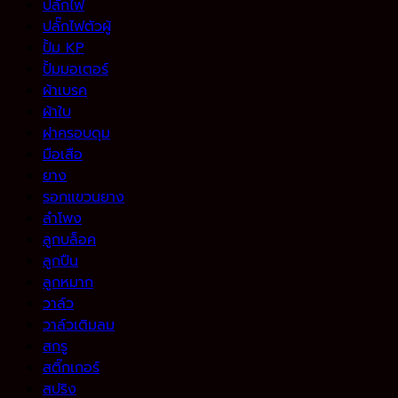
ปลั๊กไฟ
ปลั๊กไฟตัวผู้
ปั้ม KP
ปั้มมอเตอร์
ผ้าเบรค
ผ้าใบ
ฝาครอบดุม
มือเสือ
ยาง
รอกแขวนยาง
ลำโพง
ลูกบล็อค
ลูกปืน
ลูกหมาก
วาล์ว
วาล์วเติมลม
สกรู
สติ๊กเกอร์
สปริง