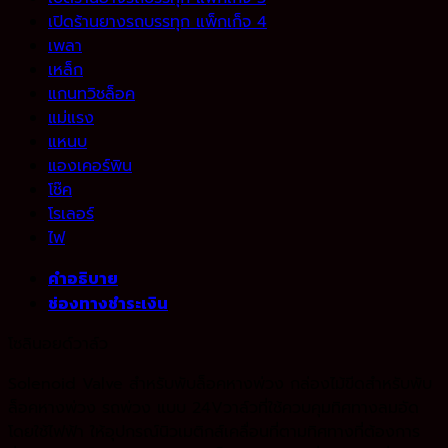
เปิดร้านยางรถบรรทุก แพ็กเก็จ 4
เพลา
เหล็ก
แกนทวิชล็อค
แม่แรง
แหนบ
แองเคอร์พิน
โช๊ค
โรเลอร์
ไฟ
คำอธิบาย
ช่องทางชำระเงิน
โซลินอยด์วาล์ว
Solenoid Valve สําหรับพับล็อคหางพ่วง กล่องไม้ขีดสําหรับพับ
ล็อคหางพ่วง รถพ่วง แบบ 24Vวาล์วที่ใช้ควบคุมทิศทางลมอัด
โดยใช้ไฟฟ้า ให้อุปกรณ์นิวเมติกส์เคลื่อนที่ตามทิศทางที่ต้องการ