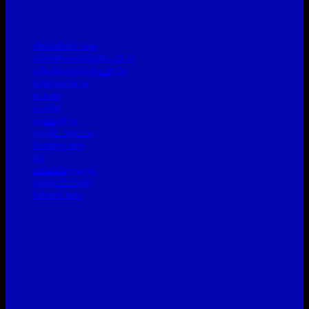
เช็คโปรโมชั่น
อะไหล่พ่วงหนักไม่เกิน 25 โล
อะไหล่พ่วงหนักเกิน 25 โล
ช่วงล่างรถพ่วง
ระบบลม
ระบบไฟ
เพลารถพ่วง
กะทะล้อ
น็อตสกรู/สกรู
ดั้ม
เครื่องมือช่างยาง
อุปกรณ์รัดสินค้า
ไฟโซล่าร์