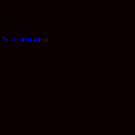
น็อตล้อ
น็อตล้อ NISSAN-R ดำ