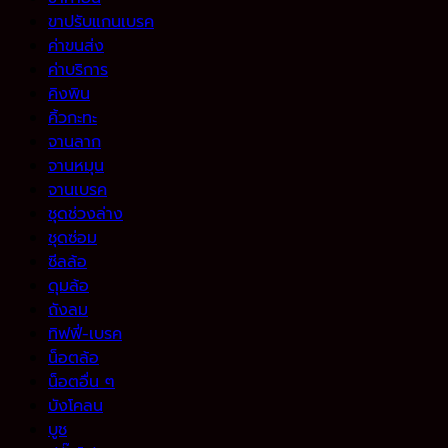
ขาปรับแกนเบรค
ค่าขนส่ง
ค่าบริการ
คิงพิน
คิ้วกะทะ
จานลาก
จานหมุน
จานเบรค
ชุดช่วงล่าง
ชุดซ่อม
ซีลล้อ
ดุมล้อ
ถังลม
ทิฟฟี่-เบรค
น็อตล้อ
น็อตอื่น ๆ
บังโคลน
บูช