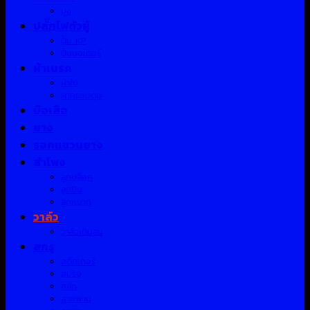
บูช
ปลั๊กไฟตัวผู้
ปั้ม KP
ปั้มมอเตอร์
ผ้าเบรค
ผ้าใบ
ฝาครอบดุม
มือเสือ
ยาง
รอกแขวนยาง
ลำโพง
ลูกบล็อค
ลูกปืน
ลูกหมาก
วาล์ว
วาล์วเติมลม
สกรู
สติ๊กเกอร์
สปริง
สลัก
สายพาน