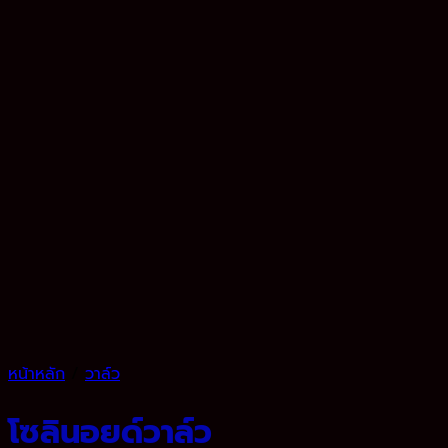
หน้าหลัก
/
วาล์ว
โซลินอยด์วาล์ว