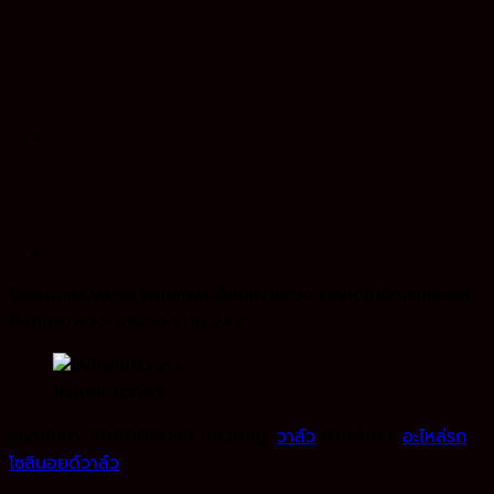
Solenoid Valve สําหรับพับล็อคหางพ่วง กล่องไม้ขีดสําหรับพับ
ล็อคหางพ่วง รถพ่วง แบบ 24V
โซลินอยด์วาล์ว
รหัสสินค้า:
S00000043
หมวดหมู่:
วาล์ว
ป้ายกำกับ:
อะไหล่รถ
,
โซลินอยด์วาล์ว