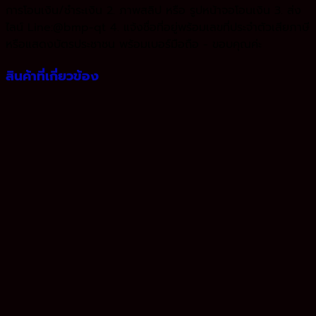
การโอนเงิน/ชำระเงิน 2. ภาพสลิป หรือ รูปหน้าจอโอนเงิน 3. ส่ง
ไลน์ Line:@bmp-qt 4. แจ้งชื่อที่อยู่พร้อมเลขที่ประจำตัวเสียภาษี
หรือแสดงบัตรประชาชน พร้อมเบอร์มือถือ - ขอบคุณค่ะ
สินค้าที่เกี่ยวข้อง