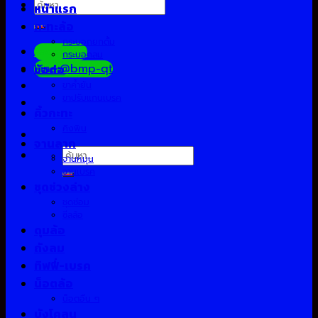
ค้นหา:
หน้าแรก
กะทะล้อ
กระบอกยกดั้ม
Facebook
กระบอกลม
Line:@bmp-qt
ข้อต่อ
ขาค้ำยัน
ขาปรับแกนเบรค
คิ้วกะทะ
คิงพิน
จานลาก
ค้นหา:
จานหมุน
จานเบรค
ชุดช่วงล่าง
ชุดซ่อม
ซีลล้อ
ดุมล้อ
ถังลม
ทิฟฟี่-เบรค
น็อตล้อ
น็อตอื่น ๆ
บังโคลน