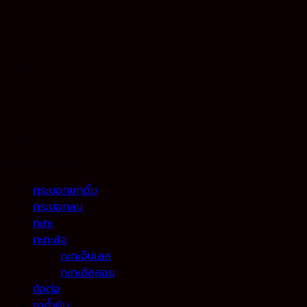
หมวดหมู่สินค้า
กระบอกยกดั้ม
กระบอกลม
กะทะ
กะทะล้อ
กะทะจุ๊บเลส
กะทะอัลลอย
ข้อต่อ
ขาค้ำยัน