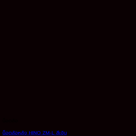
น็อตล้อ
น็อตล้อหลัง HINO ZM-L สีเงิน