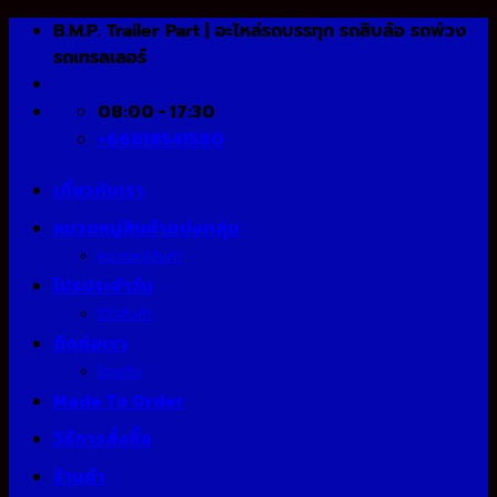
Skip
B.M.P. Trailer Part | อะไหล่รถบรรทุก รถสิบล้อ รถพ่วง
to
รถเทรลเลอร์
content
08:00 - 17:30
+66818541580
เกี่ยวกับเรา
หมวดหมู่สินค้าแบ่งกลุ่ม
หมวดหมู่สินค้า
โปรประจำวัน
รีวิวสินค้า
ติดต่อเรา
โอนเงิน
Made To Order
วิธีการสั่งซื้อ
ร้านค้า