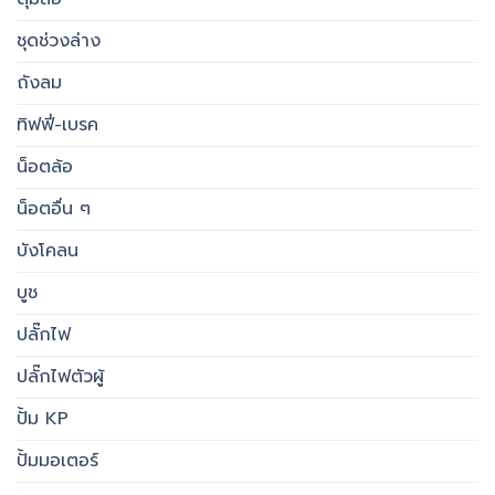
ชุดช่วงล่าง
ถังลม
ทิฟฟี่-เบรค
น็อตล้อ
น็อตอื่น ๆ
บังโคลน
บูช
ปลั๊กไฟ
ปลั๊กไฟตัวผู้
ปั้ม KP
ปั้มมอเตอร์