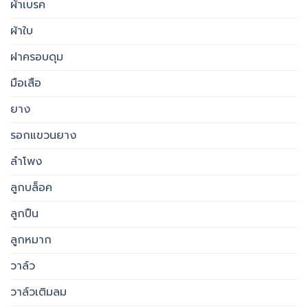
ผ้าเบรค
ผ้าใบ
ฝาครอบดุม
มือเสือ
ยาง
รอกแขวนยาง
ลำโพง
ลูกบล็อค
ลูกปืน
ลูกหมาก
วาล์ว
วาล์วเติมลม