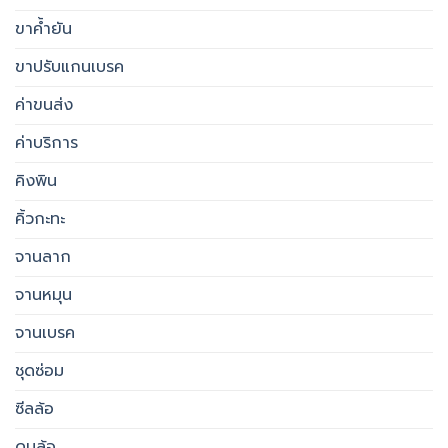
ขาค้ำยัน
ขาปรับแกนเบรค
ค่าขนส่ง
ค่าบริการ
คิงพิน
คิ้วกะทะ
จานลาก
จานหมุน
จานเบรค
ชุดซ่อม
ซีลล้อ
ดุมล้อ