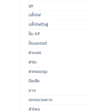
บูช
ปลั๊กไฟ
ปลั๊กไฟตัวผู้
ปั้ม KP
ปั้มมอเตอร์
ผ้าเบรค
ผ้าใบ
ฝาครอบดุม
มือเสือ
ยาง
รอกแขวนยาง
ลำโพง