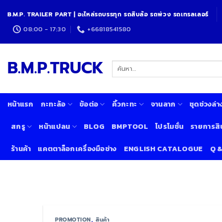
Skip
B.M.P. TRAILER PART | อะไหล่รถบรรทุก รถสิบล้อ รถพ่วง รถเทรลเลอร์
to
content
08:00 - 17:30
+66818541580
B.M.P.TRUCK
ค้นหา:
หน้าแรก
กะทะล้อ
ข้อต่อ
คิ้วกะทะ
จานลาก
ชุดช่วงล่า
สกรู
หน้าแปลน
BLOG
BMPTOOL
โปรโมชั่น
รายการสิ
ร้านค้า
แคตตาล็อกเครื่องมือช่าง
ENGLISH CATALOGUE
Q 
PROMOTION
,
สินค้า