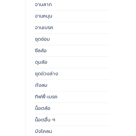
จานลาก
จานหมุน
จานเบรค
ชุดซ่อม
ซีลล้อ
ดุมล้อ
ชุดช่วงล่าง
ถังลม
ทิฟฟี่-เบรค
น็อตล้อ
น็อตอื่น ๆ
บังโคลน