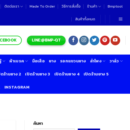
ติดต่อเรา
Made To Order
วิธีการสั่งซื้อ
ร้านค้า
Bmptool
สินค้าทั้งหมด
LINE:@BMP-QT
ACEBOOK
้
ผ้าเบรค
มือเสือ
ยาง
รอกแขวนยาง
ลำโพง
วาล์ว
ิดร้านยาง 2
เปิดร้านยาง 3
เปิดร้านยาง 4
เปิดร้านยาง 5
K
INSTAGRAM
ค้นหา