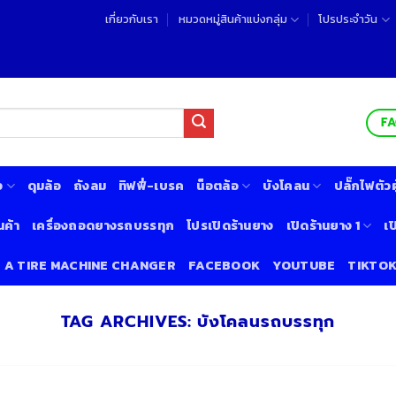
เกี่ยวกับเรา
หมวดหมู่สินค้าแบ่งกลุ่ม
โปรประจำวัน
F
ง
ดุมล้อ
ถังลม
ทิฟฟี่-เบรค
น็อตล้อ
บังโคลน
ปลั๊กไฟตัวผู
นค้า
เครื่องถอดยางรถบรรทุก
โปรเปิดร้านยาง
เปิดร้านยาง 1
เป
& A TIRE MACHINE CHANGER
FACEBOOK
YOUTUBE
TIKTO
TAG ARCHIVES:
บังโคลนรถบรรทุก