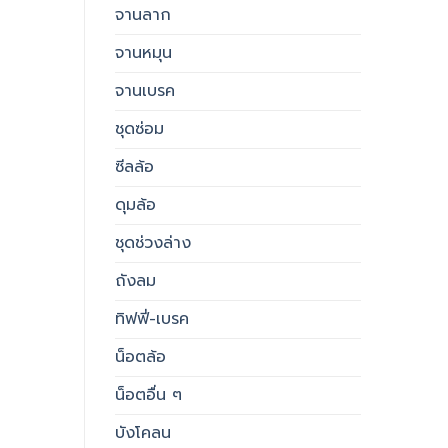
จานลาก
จานหมุน
จานเบรค
ชุดซ่อม
ซีลล้อ
ดุมล้อ
ชุดช่วงล่าง
ถังลม
ทิฟฟี่-เบรค
น็อตล้อ
น็อตอื่น ๆ
บังโคลน