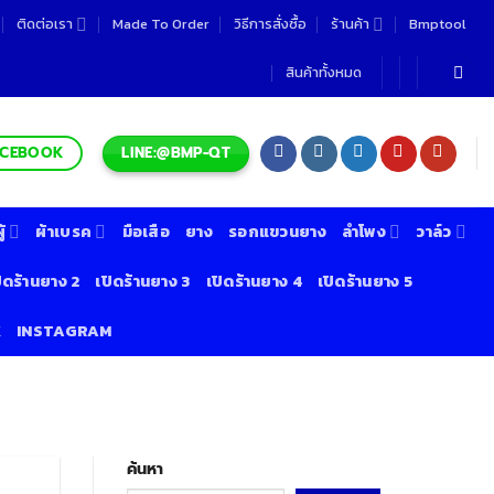
ติดต่อเรา
Made To Order
วิธีการสั่งซื้อ
ร้านค้า
Bmptool
สินค้าทั้งหมด
LINE:@BMP-QT
ACEBOOK
้
ผ้าเบรค
มือเสือ
ยาง
รอกแขวนยาง
ลำโพง
วาล์ว
ิดร้านยาง 2
เปิดร้านยาง 3
เปิดร้านยาง 4
เปิดร้านยาง 5
K
INSTAGRAM
ค้นหา