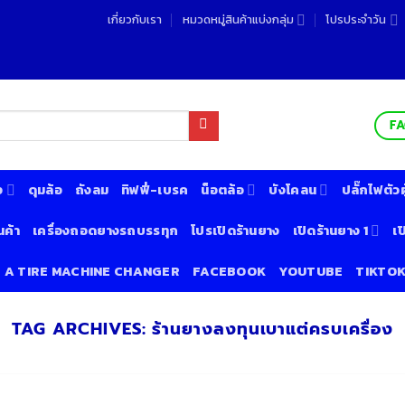
เกี่ยวกับเรา
หมวดหมู่สินค้าแบ่งกลุ่ม
โปรประจำวัน
F
ง
ดุมล้อ
ถังลม
ทิฟฟี่-เบรค
น็อตล้อ
บังโคลน
ปลั๊กไฟตัวผู
นค้า
เครื่องถอดยางรถบรรทุก
โปรเปิดร้านยาง
เปิดร้านยาง 1
เป
& A TIRE MACHINE CHANGER
FACEBOOK
YOUTUBE
TIKTO
TAG ARCHIVES:
ร้านยางลงทุนเบาแต่ครบเครื่อง