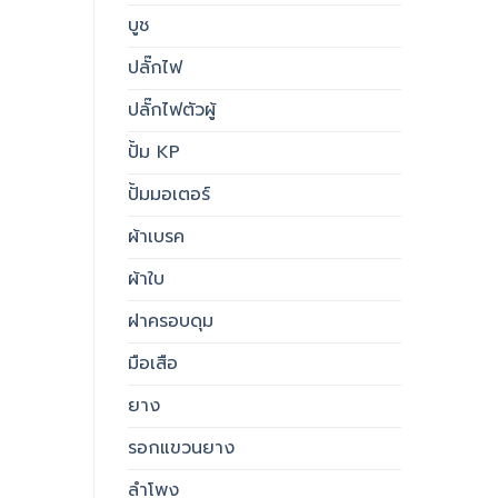
บูช
ปลั๊กไฟ
ปลั๊กไฟตัวผู้
ปั้ม KP
ปั้มมอเตอร์
ผ้าเบรค
ผ้าใบ
ฝาครอบดุม
มือเสือ
ยาง
รอกแขวนยาง
ลำโพง