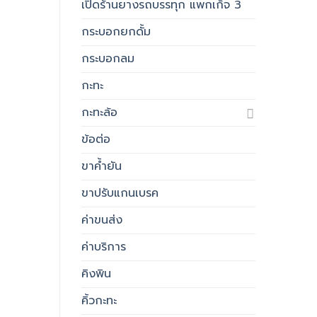
เปิดร้านยางรถบรรทุก แพกเก็จ 3
กระบอกยกดั้ม
กระบอกลม
กะทะ
กะทะล้อ
ข้อต่อ
ขาค้ำยัน
ขาปรับแกนเบรค
ค่าขนส่ง
ค่าบริการ
คิงพิน
คิ้วกะทะ