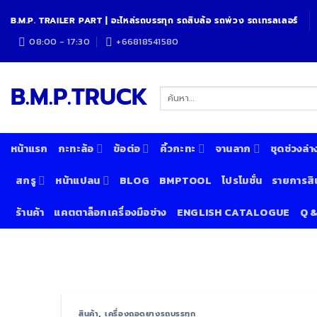
Skip
B.M.P. TRAILER PART | อะไหล่รถบรรทุก รถสิบล้อ รถพ่วง รถเทรลเลอร์
to
content
08:00 - 17:30
+66818541580
B.M.P.TRUCK
ค้นหา:
หน้าแรก
กะทะล้อ
ข้อต่อ
คิ้วกะทะ
จานลาก
ชุดช่วงล่า
สกรู
หน้าแปลน
BLOG
BMPTOOL
โปรโมชั่น
รายการสิ
ร้านค้า
แคตตาล็อกเครื่องมือช่าง
ENGLISH CATALOGUE
Q 
สินค้า
,
เครื่องถอดยางรถบรรทุก