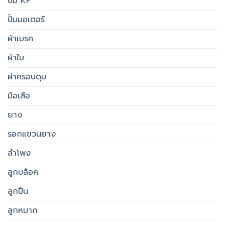
ปั้ม KP
ปั้มมอเตอร์
ผ้าเบรค
ผ้าใบ
ฝาครอบดุม
มือเสือ
ยาง
รอกแขวนยาง
ลำโพง
ลูกบล็อค
ลูกปืน
ลูกหมาก