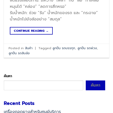
ลดแรงเสียดทาน: ระหว่าง “เพลา” กับ “ล้อ” ทำให้ล้อ
หมุนได้ “คล่อง” “ลดการสึกหรอ”
รับน้ำหนัก: ช่วย “รับ” น้ำหนักของรถ และ “กระจาย”
น้ำหนักไปยังล้ออย่าง “สมดุล”
CONTINUE READING
→
Posted in
สินค้า
|
Tagged
ลูกปืน รถบรรทุก
,
ลูกปืน รถพ่วง
,
ลูกปืน รถสิบล้อ
ค้นหา
ค้นหา
Recent Posts
เครื่องถอดยางสำหรับศูนย์บริการ